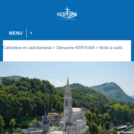
MENU
Catéchèse et catéchuménat
>
Démarche KERYGMA
>
Boîte à outils