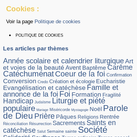
Cookies :
Voir la page
Politique de cookies
POLITIQUE DE COOKIES
Les articles par thèmes
Année scolaire et calendrier liturgique
Art
Carême
et voies de la beauté
Avent
Baptême
Catéchuménat
Coeur de la foi
Confirmation
Conversion
Eucharistie
Création et écologie
Credo
Famille et
Evangélisation et catéchèse
Foi
annonce de la foi
Formation
Fragilité
Liturgie et piété
Handicap
Judaïsme
Parole
populaire
Noël
Miséricorde
Mariage
Mystagogie
de Dieu
Prière
Pâques
Rentrée
Religions
Saints en
Sacrements
Réconciliation
Résurrection
Société
catéchèse
Semaine sainte
Salut