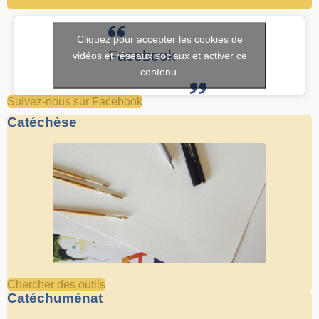
Cliquez pour accepter les cookies de
Facebook
vidéos et réseaux sociaux et activer ce
contenu.
Suivez-nous sur Facebook
Catéchèse
Chercher des outils
Catéchuménat