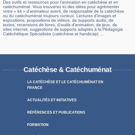
Des outils et ressources pour l’animation en catéchèse et en
catéchuménat. Vous trouverez ici des idées pour agrémenter
votre « kit » d’animateur averti, de responsable de la catéchèse
ou du catéchuménat toujours curieux. Lectures d’images et
expositions, propositions de vidéos, de supports audio, de
textes, recensions de livres, d’outils d’animation, de jeux, de
sites internet, suggestions de supports adaptés à la Pédagogie
Catéchétique Spécialisée (catéchèse et handicap) …
Catéchèse & Catéchuménat
LA CATÉCHÈSE ET LE CATÉCHUMÉNAT EN
FRANCE
ACTUALITÉS ET INITIATIVES
RÉFÉRENCES ET PUBLICATIONS
FORMATION