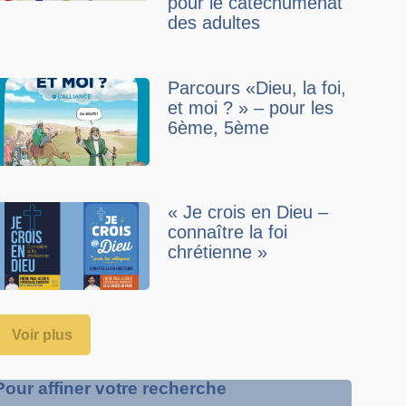
pour le catéchuménat
des adultes
Parcours «Dieu, la foi,
et moi ? » – pour les
6ème, 5ème
« Je crois en Dieu –
connaître la foi
chrétienne »
Voir plus
Pour affiner votre recherche