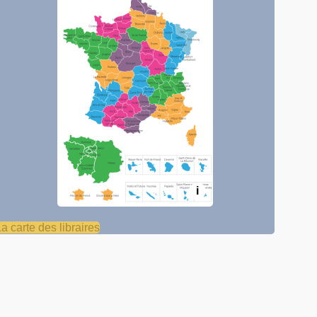
i
La carte des libraires