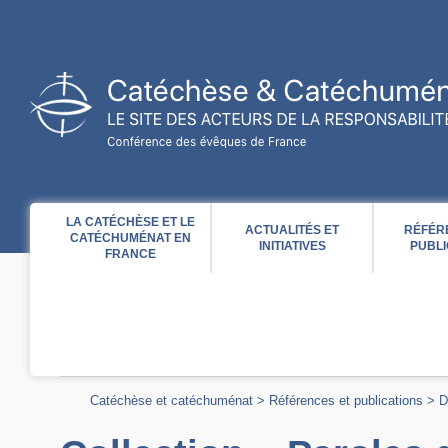
Acces direct au contenu
Acces direct à la recherche
Acces direct au menu
LA CATÉCHÈSE ET LE
ACTUALITÉS ET
RÉFÉR
CATÉCHUMÉNAT EN
INITIATIVES
PUBLI
FRANCE
Catéchèse et catéchuménat
>
Références et publications
>
D