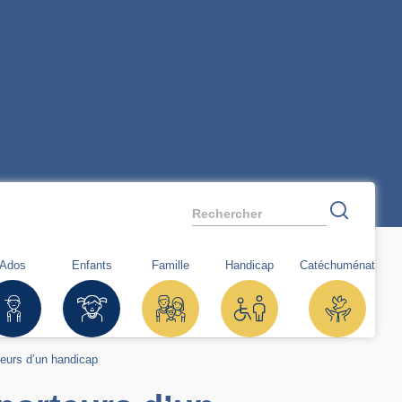
Rechercher
Ados
Enfants
Famille
Handicap
Catéchuménat
teurs d’un handicap