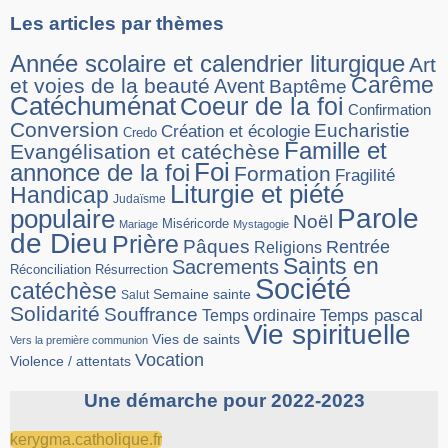
Les articles par thèmes
Année scolaire et calendrier liturgique
Art
Carême
et voies de la beauté
Avent
Baptême
Catéchuménat
Coeur de la foi
Confirmation
Conversion
Eucharistie
Création et écologie
Credo
Famille et
Evangélisation et catéchèse
Foi
annonce de la foi
Formation
Fragilité
Liturgie et piété
Handicap
Judaïsme
Parole
populaire
Noël
Miséricorde
Mariage
Mystagogie
de Dieu
Prière
Pâques
Rentrée
Religions
Saints en
Sacrements
Réconciliation
Résurrection
Société
catéchèse
Semaine sainte
Salut
Solidarité
Souffrance
Temps pascal
Temps ordinaire
Vie spirituelle
Vies de saints
Vers la première communion
Vocation
Violence / attentats
Une démarche pour 2022-2023
kerygma.catholique.fr