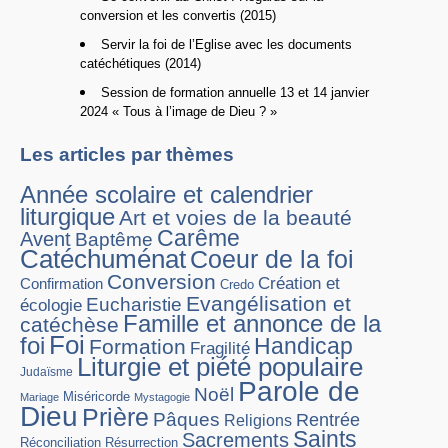
conversion et les convertis (2015)
Servir la foi de l’Eglise avec les documents
catéchétiques (2014)
Session de formation annuelle 13 et 14 janvier
2024 « Tous à l’image de Dieu ? »
Les articles par thèmes
Année scolaire et calendrier
liturgique
Art et voies de la beauté
Carême
Avent
Baptême
Catéchuménat
Coeur de la foi
Conversion
Création et
Confirmation
Credo
Evangélisation et
Eucharistie
écologie
Famille et annonce de la
catéchèse
Foi
foi
Handicap
Formation
Fragilité
Liturgie et piété populaire
Judaïsme
Parole de
Noël
Miséricorde
Mariage
Mystagogie
Dieu
Prière
Pâques
Rentrée
Religions
Saints
Sacrements
Réconciliation
Résurrection