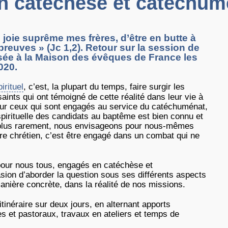
en catéchèse et catéchum
joie suprême mes frères, d’être en butte à
preuves » (Jc 1,2). Retour sur la session de
sée à la Maison des évêques de France les
020.
irituel
, c’est, la plupart du temps, faire surgir les
aints qui ont témoigné de cette réalité dans leur vie à
Pour ceux qui sont engagés au service du catéchuménat,
spirituelle des candidats au baptême est bien connu et
lus rarement, nous envisageons pour nous-mêmes
tre chrétien, c’est être engagé dans un combat qui ne
pour nous tous, engagés en catéchèse et
sion d’aborder la question sous ses différents aspects
 manière concrète, dans la réalité de nos missions.
tinéraire sur deux jours, en alternant apports
es et pastoraux, travaux en ateliers et temps de