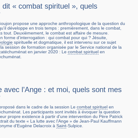
dit « combat spirituel », quels
?
Goujon propose une approche anthropologique de la question du
u'il développe en trois temps : premièrement, dans le combat,
pas tout. Deuxièmement, le combat est affaire de mesure.
 forme d’interrogation : qui combat pour qui ? Jésuite,
éologie
spirituelle et dogmatique, il est intervenu sur ce sujet
la session de formation organisée par le Service national de la
catéchuménat en janvier 2020 : Le
combat spirituel
en
téchuménat.
e avec l’Ange : et moi, quels sont mes
?
 proposé dans le cadre de la session Le
combat spirituel
en
chuménat. Les participants sont invités à évoquer la question
ur propre existence à partir d'une intervention du Père Patrick
trait du texte « La lutte avec l'Ange » de Jean-Paul Kauffmann
ponyme d'Eugène Delacroix à
Saint
-Sulpice.