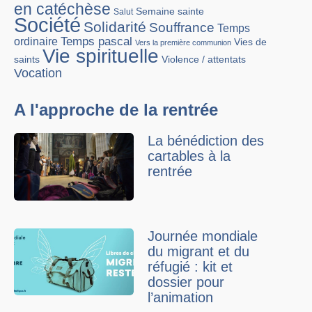
en catéchèse
Semaine sainte
Salut
Société
Solidarité
Souffrance
Temps
Temps pascal
ordinaire
Vies de
Vers la première communion
Vie spirituelle
Violence / attentats
saints
Vocation
A l'approche de la rentrée
La bénédiction des
cartables à la
rentrée
Journée mondiale
du migrant et du
réfugié : kit et
dossier pour
l’animation