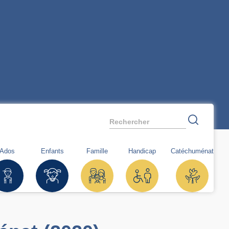
Rechercher
Ados
Enfants
Famille
Handicap
Catéchuménat