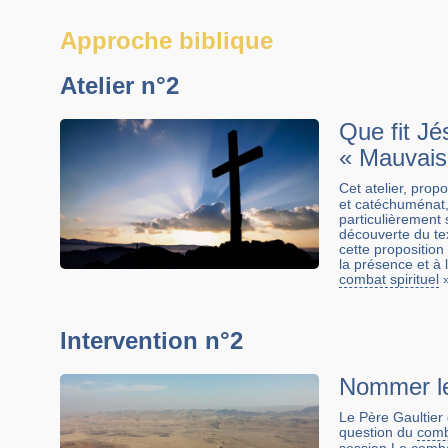
Approche biblique
Atelier n°2
Que fit Jé
« Mauvais 
Cet atelier, prop
et catéchuménat, 
particulièrement s
découverte du tex
cette proposition
la présence et à 
combat spirituel
»
Intervention n°2
Nommer le 
Le Père Gaultier 
question du
comba