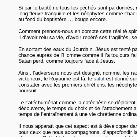
Si par le baptême tous les péchés sont pardonnés, n
long fleuve tranquille et les néophytes comme chac
au fond du baptistère … bouge encore.
Comment prenons-nous en compte cette réalité spi
il d’avoir relu sa vie, d’avoir repéré ses fragilités, 
En sortant des eaux du Jourdain, Jésus est tenté p
chance auprès de l’Homme comme il l’a toujours fait. 
Satan perd, comme toujours face à Jésus.
Ainsi, l’adversaire nous est désigné, nommé, les ra
victorieux, le Royaume est là, le
salut
est donné sur
constater avec les premiers chrétiens, les néophyte
poursuit.
Le catéchuménat comme la catéchèse se déploient da
découverte, le temps du choix et de l’attachement au 
temps de l’entraînement à une vie chrétienne ordina
Il nous apparaît que cet aspect est à développer d
pour ceux que nous accompagnons, d’approfondir la v