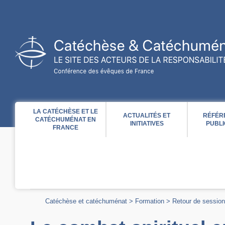
Acces direct au contenu
Acces direct à la recherche
Acces direct au menu
LA CATÉCHÈSE ET LE
ACTUALITÉS ET
RÉFÉR
CATÉCHUMÉNAT EN
INITIATIVES
PUBLI
FRANCE
Catéchèse et catéchuménat
>
Formation
>
Retour de session