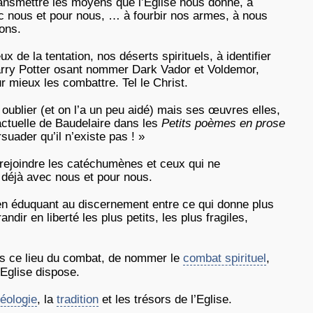
ansmettre les moyens que l’Eglise nous donne, à
c nous et pour nous, … à fourbir nos armes, à nous
ons.
x de la tentation, nos déserts spirituels, à identifier
arry Potter osant nommer Dark Vador et Voldemor,
 mieux les combattre. Tel le Christ.
 oublier (et on l’a un peu aidé) mais ses œuvres elles,
actuelle de Baudelaire dans les
Petits poèmes en prose
suader qu’il n’existe pas ! »
rejoindre les catéchumènes et ceux qui ne
t déjà avec nous et pour nous.
 en éduquant au discernement entre ce qui donne plus
ndir en liberté les plus petits, les plus fragiles,
vous ce lieu du combat, de nommer le
combat spirituel
,
’Eglise dispose.
héologie
, la
tradition
et les trésors de l’Eglise.