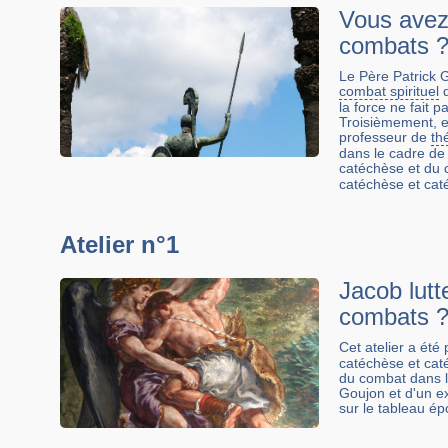
Vous avez 
combats 
Le Père Patrick 
combat spirituel
q
la force ne fait 
Troisièmement, en
professeur de
th
dans le cadre de 
catéchèse et du 
catéchèse et ca
Atelier n°1
Jacob lutt
combats 
Cet atelier a été
catéchèse et caté
du combat dans le
Goujon et d'un ex
sur le tableau é