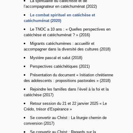
La spiritualité du catéchiste et de
l’accompagnateur en catéchuménat (2022)
Le combat spirituel en catéchèse et
catéchuménat (2020)
Le TNOC a 10 ans : « Quelles perspectives en
catéchèse et catéchuménat ? » (2016)
Migrants catéchumènes : accueillir et
accompagner dans la diversité des cultures (2018)
Mystère pascal et salut (2018)
Perspectives catéchétiques (2021)
Présentation du document « Initiation chrétienne
des adolescents : propositions pastorales » (2018)
Rejoindre les familles dans l’éveil à la foi et la
catéchèse (2017)
Retour session du 21 et 22 janvier 2025 « Le
Crédo, trésor d’Espérance »
Se convertir au Christ : La liturgie chemin de
conversion (2017)
Se convertir au Christ : Regards sur la