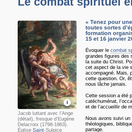
Le combat spirituel 
« Tenez pour une 
toutes sortes d’é
formation organi
15 et 16 janvier 2
Évoquer le
combat sp
grandes figures des s
la suite du Christ. 
cet aspect de la vie 
accompagné. Mais, p
cette question. Or, ê
nous lâche jamais.
Cette session a été 
catéchuménat, l’occa
i
et de l’accueillir de
Jacob luttant avec l’Ange
Nous avons suivi un i
(détail), fresque d’Eugène
théologiques, bibliqu
Delacroix (1798-1863).
partage.
Église
Saint
-Sulpice