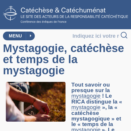
MENU
Mystagogie, catéchèse
et temps de la
mystagogie
Tout savoir ou
presque sur la
mystagogie
! Le
RICA distingue la «
mystagogie
», la «
catéchèse
mystagogique » et
le « temps de la
mystagogie
». Le