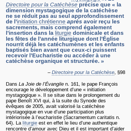
Directoire pour la Catéchèse
précise que « la
dimension mystagogique de la catéchèse
ne se réduit pas au seul approfondissement
de l’
initiation chrétienne
après
avoir reçu les
sacrements, mais comprend également
l’insertion dans la
liturgie
dominicale et dans
les fêtes de l’année liturgique dont l’Église
nourrit déjà les catéchumènes et les enfants
baptisés bien avant que ceux-ci puissent
recevoir l’Eucharistie ou accéder à une
catéchèse organique et structurée. »
–
Directoire pour la Catéchèse
, §98
Dans
La Joie de l’Évangile
n. 161, le pape François
encourage le développement d’une « initiation
mystagogique ». Il se situe dans le prolongement du
pape Benoît XVI qui, à la suite du Synode des
évêques de 2005, avait valorisé la catéchèse
mystagogique en vue d’une participation plus
intériorisée à l’eucharistie (Sacramentum caritatis n.
64). La
liturgie
est en effet le lieu d’une authentique
rencontre d’amour avec Dieu et il est important d’aider