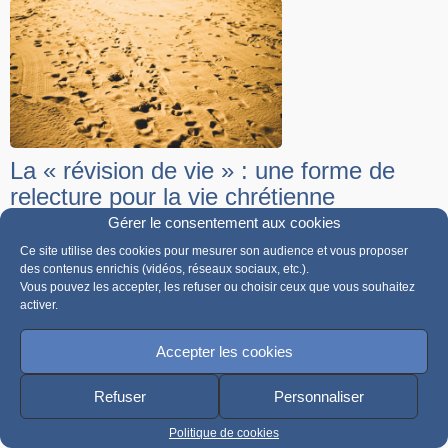
La « révision de vie » : une forme de
relecture pour la vie chrétienne
Gérer le consentement aux cookies
Le point de départ de ce propos est un constat : le
Ce site utilise des cookies pour mesurer son audience et vous proposer
catéchumène
est engagé dans une relation personnelle avec
Jésus-Christ. Et, dans l’accompagnement de sa démarche,
des contenus enrichis (vidéos, réseaux sociaux, etc.).
comme dans certains moments clés de son itinéraire (entrée en
Vous pouvez les accepter, les refuser ou choisir ceux que vous souhaitez
catéchuménat, appel décisif …), le candidat est amené à
activer.
raconter son histoire.
Accepter les cookies
Refuser
Personnaliser
Politique de cookies