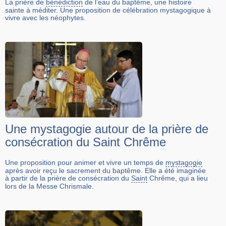
La prière de
bénédiction
de l’eau du baptême, une histoire
sainte à méditer. Une proposition de célébration mystagogique à
vivre avec les néophytes.
Une mystagogie autour de la prière de
consécration du Saint Chrême
Une proposition pour animer et vivre un temps de
mystagogie
après avoir reçu le sacrement du baptême. Elle a été imaginée
à partir de la prière de consécration du
Saint
Chrême, qui a lieu
lors de la Messe Chrismale.