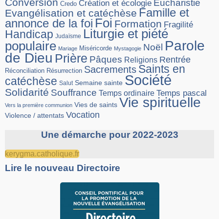
Conversion
Eucharistie
Création et écologie
Credo
Famille et
Evangélisation et catéchèse
Foi
annonce de la foi
Formation
Fragilité
Liturgie et piété
Handicap
Judaïsme
Parole
populaire
Noël
Miséricorde
Mariage
Mystagogie
de Dieu
Prière
Pâques
Rentrée
Religions
Saints en
Sacrements
Réconciliation
Résurrection
Société
catéchèse
Semaine sainte
Salut
Solidarité
Souffrance
Temps pascal
Temps ordinaire
Vie spirituelle
Vies de saints
Vers la première communion
Vocation
Violence / attentats
Une démarche pour 2022-2023
kerygma.catholique.fr
Lire le nouveau Directoire