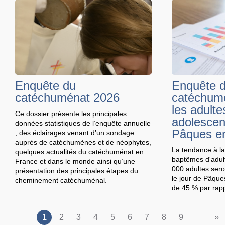
Enquête du
Enquête 
catéchuménat 2026
catéchumé
les adulte
Ce dossier présente les principales
adolescen
données statistiques de l’enquête annuelle
Pâques e
, des éclairages venant d’un sondage
auprès de catéchumènes et de néophytes,
La tendance à l
quelques actualités du catéchuménat en
baptêmes d'adult
France et dans le monde ainsi qu’une
000 adultes sero
présentation des principales étapes du
le jour de Pâque
cheminement catéchuménal.
de 45 % par rapp
1
2
3
4
5
6
7
8
9
»