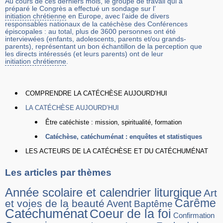
Au cours de ces derniers mois, le groupe de travail qui a
préparé le Congrès a effectué un sondage sur l’
initiation chrétienne
en Europe, avec l’aide de divers
responsables nationaux de la catéchèse des Conférences
épiscopales : au total, plus de 3600 personnes ont été
interviewées (enfants, adolescents, parents et/ou grands-
parents), représentant un bon échantillon de la perception que
les directs intéressés (et leurs parents) ont de leur
initiation chrétienne
.
COMPRENDRE LA CATÉCHÈSE AUJOURD’HUI
LA CATÉCHÈSE AUJOURD’HUI
Être catéchiste : mission, spiritualité, formation
Catéchèse, catéchuménat : enquêtes et statistiques
LES ACTEURS DE LA CATÉCHÈSE ET DU CATÉCHUMÉNAT
Les articles par thèmes
Année scolaire et calendrier liturgique
Art
Carême
et voies de la beauté
Avent
Baptême
Catéchuménat
Coeur de la foi
Confirmation