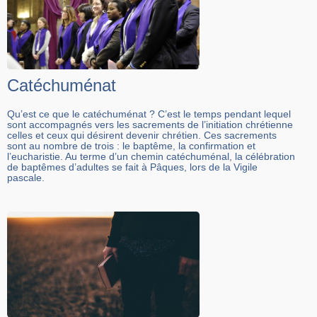
Catéchuménat
Qu’est ce que le catéchuménat ? C’est le temps pendant lequel
sont accompagnés vers les sacrements de l’initiation chrétienne
celles et ceux qui désirent devenir chrétien. Ces sacrements
sont au nombre de trois : le baptême, la confirmation et
l’eucharistie. Au terme d’un chemin catéchuménal, la célébration
de baptêmes d’adultes se fait à Pâques, lors de la Vigile
pascale.