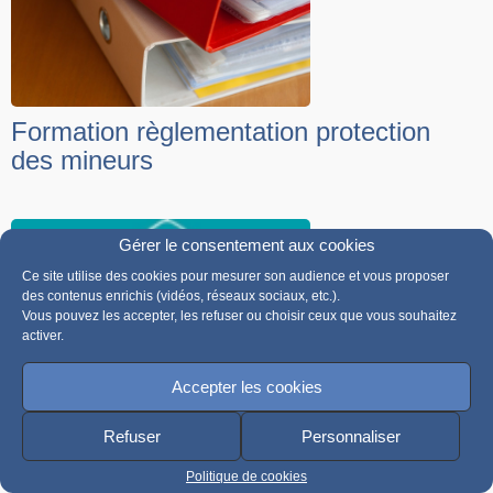
Formation règlementation protection
des mineurs
Gérer le consentement aux cookies
Ce site utilise des cookies pour mesurer son audience et vous proposer
des contenus enrichis (vidéos, réseaux sociaux, etc.).
Vous pouvez les accepter, les refuser ou choisir ceux que vous souhaitez
activer.
Accepter les cookies
Formation « Engagés ensemble pour
une Maison qui protège »
Refuser
Personnaliser
Présentation du programme de prévention « La Maison qui
Politique de cookies
protège » « Engagés Ensemble pour une Maison qui protège »