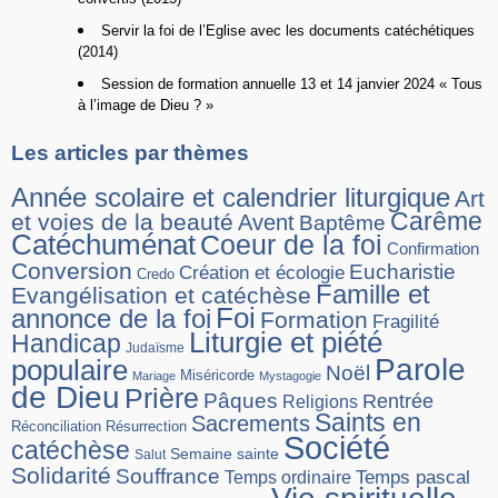
Servir la foi de l’Eglise avec les documents catéchétiques
(2014)
Session de formation annuelle 13 et 14 janvier 2024 « Tous
à l’image de Dieu ? »
Les articles par thèmes
Année scolaire et calendrier liturgique
Art
Carême
et voies de la beauté
Avent
Baptême
Catéchuménat
Coeur de la foi
Confirmation
Conversion
Eucharistie
Création et écologie
Credo
Famille et
Evangélisation et catéchèse
Foi
annonce de la foi
Formation
Fragilité
Liturgie et piété
Handicap
Judaïsme
Parole
populaire
Noël
Miséricorde
Mariage
Mystagogie
de Dieu
Prière
Pâques
Rentrée
Religions
Saints en
Sacrements
Réconciliation
Résurrection
Société
catéchèse
Semaine sainte
Salut
Solidarité
Souffrance
Temps pascal
Temps ordinaire