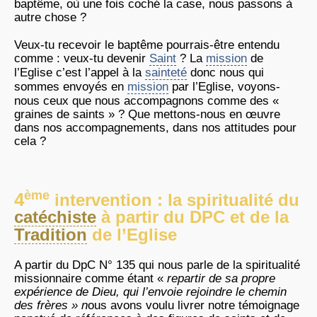
baptême, où une fois coché la case, nous passons à
autre chose ?
Veux-tu recevoir le baptême pourrais-être entendu
comme : veux-tu devenir
Saint
? La
mission
de
l’Eglise c’est l’appel à la
sainteté
donc nous qui
sommes envoyés en
mission
par l’Eglise, voyons-
nous ceux que nous accompagnons comme des «
graines de saints » ? Que mettons-nous en œuvre
dans nos accompagnements, dans nos attitudes pour
cela ?
ème
4
intervention : la spiritualité du
catéchiste
à partir du DPC et de la
Tradition
de l’Eglise
A partir du DpC N° 135 qui nous parle de la spiritualité
missionnaire comme étant «
repartir de sa propre
expérience de Dieu, qui l’envoie rejoindre le chemin
des frères » n
ous avons voulu livrer notre témoignage