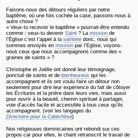
Faisons-nous des détours réguliers par notre
baptême, où une fois cochée la case, passons-nous à
autre chose ?
« Veux-tu recevoir le baptême » pourrait-être entendu
comme : veux-tu devenir
Saint
? La
mission
de
l’Église c’est l’appel à la
sainteté
donc, nous qui
sommes envoyés en
mission
par l’Eglise, voyons-
nous ceux que nous accompagnons comme des «
graines de saints » ?
Christophe et Joëlle ont donné leur témoignage,
ponctué de saints et de
bienheureux
qui les
accompagnent et ils ont voulu faire un détour non
seulement pour dire leur expérience du fait de côtoyer
les Écritures et la prière dans leurs vies, mais aussi
pour ouvrir à la beauté, chemin spirituel à partager,
voie d’accès facile et accessible à tous ceux qu’ils
accompagnent. (voir les langages du
Directoire pour la Catéchèse
)
Nos religieuses dominicaines ont rebondi sur ces
propos car pour elles, le chant retranscrit le travail de