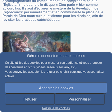
accompagnateurs du catéchuménat, de comprendre ce que
l’Église affirme quand elle dit que « Dieu parle » hier comme
aujourd’hui. Il s’agit d’éclairer le mystère de la Révélation, de
(re)découvrir personnellement et en communauté la place de la
Parole de Dieu nourriture quotidienne pour les disciples, afin de
revisiter les pratiques catéchétiques.
Gérer le consentement aux cookies
Ce site utilise des cookies pour mesurer son audience et vous proposer
des contenus enrichis (vidéos, réseaux sociaux, etc.).
Vous pouvez les accepter, les refuser ou choisir ceux que vous souhaitez
Le combat spirituel en catéchèse et
activer.
catéchuménat (2020)
Accepter les cookies
« Tenez pour une joie suprême mes frères, d’être en butte à
toutes sortes d’épreuves » (Jc 1,2). Retour sur la session de
formation organisée à la Maison des évêques de France les 15
Refuser
Personnaliser
et 16 janvier 2020.
Politique de cookies