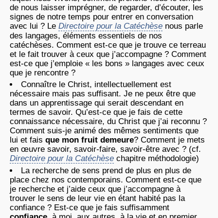
de nous laisser imprégner, de regarder, d’écouter, les
signes de notre temps pour entrer en conversation
avec lui ? Le
Directoire pour la Catéchèse
nous parle
des langages, éléments essentiels de nos
catéchèses. Comment est-ce que je trouve ce terreau
et le fait trouver à ceux que j’accompagne ? Comment
est-ce que j’emploie « les bons » langages avec ceux
que je rencontre ?
Connaître le Christ, intellectuellement est
nécessaire mais pas suffisant. Je ne peux être que
dans un apprentissage qui serait descendant en
termes de savoir. Qu’est-ce que je fais de cette
connaissance nécessaire, du Christ que j’ai reconnu ?
Comment suis-je animé des mêmes sentiments que
lui et fais
que mon fruit demeure
? Comment je mets
en œuvre savoir, savoir-faire, savoir-être avec ? (cf.
Directoire pour la Catéchèse
chapitre méthodologie)
La recherche de sens prend de plus en plus de
place chez nos contemporains. Comment est-ce que
je recherche et j’aide ceux que j’accompagne à
trouver le sens de leur vie en étant habité pas la
confiance ? Est-ce que je fais suffisamment
confiance
, à moi, aux autres, à la vie et en premier