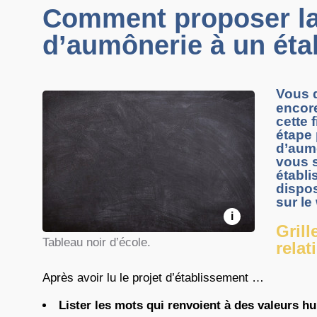
Comment proposer la
d’aumônerie à un éta
Vous 
encore
cette 
étape 
d’aumô
vous s
établi
dispos
sur le
i
Grill
Tableau noir d’école.
rela
Après avoir lu le projet d’établissement …
Lister les mots qui renvoient à des valeurs h