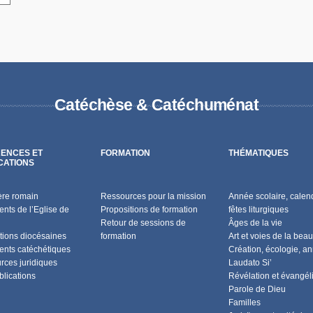
Catéchèse & Catéchuménat
ENCES ET
FORMATION
THÉMATIQUES
CATIONS
ère romain
Ressources pour la mission
Année scolaire, calend
nts de l’Eglise de
Propositions de formation
fêtes liturgiques
Retour de sessions de
Âges de la vie
tions diocésaines
formation
Art et voies de la beau
nts catéchétiques
Création, écologie, a
rces juridiques
Laudato Si’
blications
Révélation et évangél
Parole de Dieu
Familles