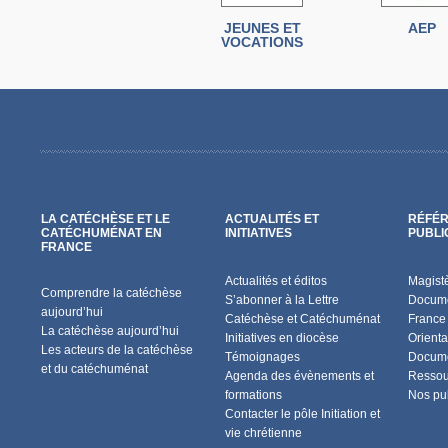
JEUNES ET
AEP
VOCATIONS
LA CATÉCHÈSE ET LE
ACTUALITÉS ET
RÉFÉR
CATÉCHUMÉNAT EN
INITIATIVES
PUBLI
FRANCE
Actualités et éditos
Magist
Comprendre la catéchèse
S’abonner à la Lettre
Docume
aujourd’hui
Catéchèse et Catéchuménat
France
La catéchèse aujourd’hui
Initiatives en diocèse
Orienta
Les acteurs de la catéchèse
Témoignages
Docume
et du catéchuménat
Agenda des évènements et
Ressou
formations
Nos pu
Contacter le pôle Initiation et
vie chrétienne