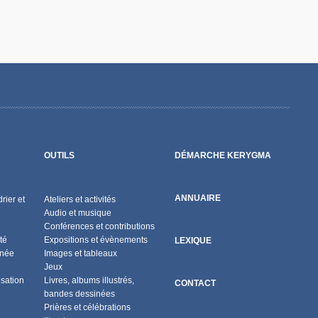
OUTILS
DÉMARCHE KERYGMA
ANNUAIRE
rier et
Ateliers et activités
Audio et musique
Conférences et contributions
té
Expositions et évènements
LEXIQUE
nnée
Images et tableaux
Jeux
isation
Livres, albums illustrés,
CONTACT
bandes dessinées
Prières et célébrations