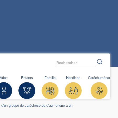
Rechercher
Ados
Enfants
Famille
Handicap
Catéchuménat
 d’un groupe de catéchèse ou d’aumônerie à un