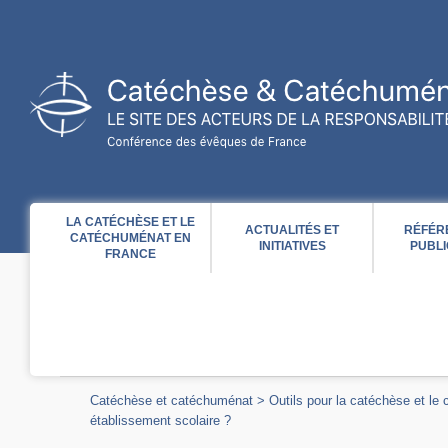
Acces direct au contenu
Acces direct à la recherche
Acces direct au menu
LA CATÉCHÈSE ET LE
ACTUALITÉS ET
RÉFÉR
CATÉCHUMÉNAT EN
INITIATIVES
PUBLI
FRANCE
Catéchèse et catéchuménat
>
Outils pour la catéchèse et le
établissement scolaire ?