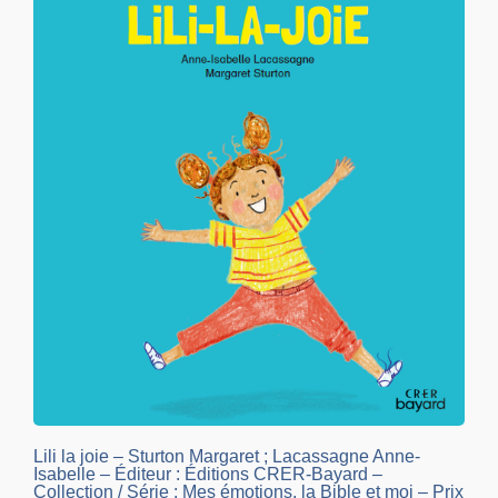
Lili la joie – Sturton Margaret ; Lacassagne Anne-
Isabelle – Éditeur : Éditions CRER-Bayard –
Collection / Série : Mes émotions, la Bible et moi – Prix