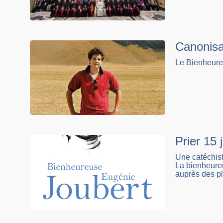
Canonisat
Le Bienheureu
Prier 15 
Une catéchist
La bienheureu
auprès des pl