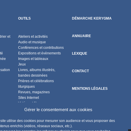
OUTILS
DÉMARCHE KERYGMA
ANNUAIRE
rier et
Ateliers et activités
Audio et musique
Conférences et contributions
té
Expositions et évènements
LEXIQUE
nnée
Images et tableaux
Jeux
isation
Livres, albums illustrés,
CONTACT
bandes dessinées
Prières et célébrations
liturgiques
MENTIONS LÉGALES
Revues, magazines
Sites Internet
Vidéos et films
POLITIQUE DE COOKIES
Flux RSS
Gérer le consentement aux cookies
site utilise des cookies pour mesurer son audience et vous proposer des
tenus enrichis (vidéos, réseaux sociaux, etc.).