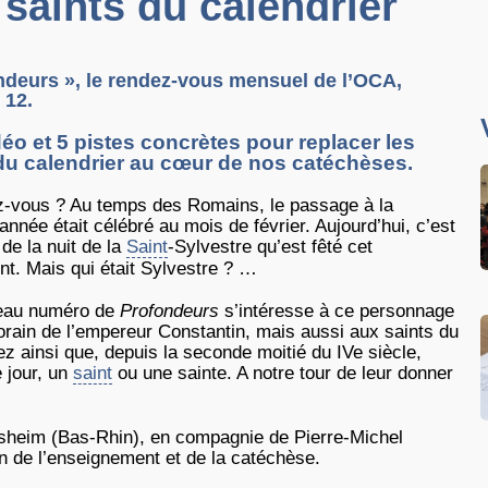
 saints du calendrier
ndeurs », le rendez-vous mensuel de l’OCA,
 12.
éo et 5 pistes concrètes pour replacer les
du calendrier au cœur de nos catéchèses.
z-vous ? Au temps des Romains, le passage à la
année était célébré au mois de février. Aujourd’hui, c’est
de la nuit de la
Saint
-Sylvestre qu’est fêté cet
t. Mais qui était Sylvestre ? …
eau numéro de
Profondeurs
s’intéresse à ce personnage
rain de l’empereur Constantin, mais aussi aux saints du
ez ainsi que, depuis la seconde moitié du IVe siècle,
e jour, un
saint
ou une sainte. A notre tour de leur donner
disheim (Bas-Rhin), en compagnie de Pierre-Michel
in de l’enseignement et de la catéchèse.