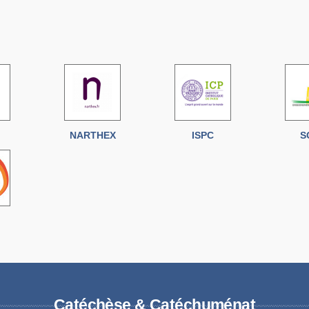
NARTHEX
ISPC
S
Catéchèse & Catéchuménat