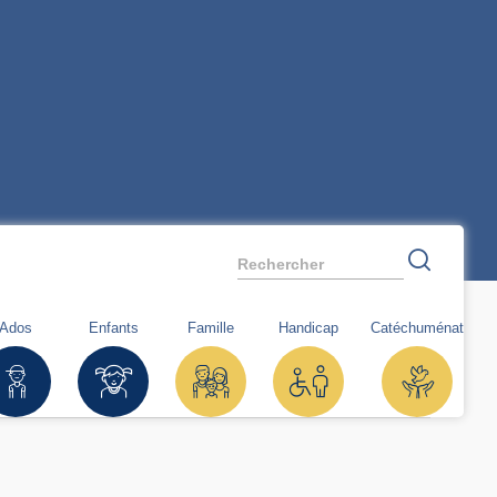
Rechercher
Ados
Enfants
Famille
Handicap
Catéchuménat