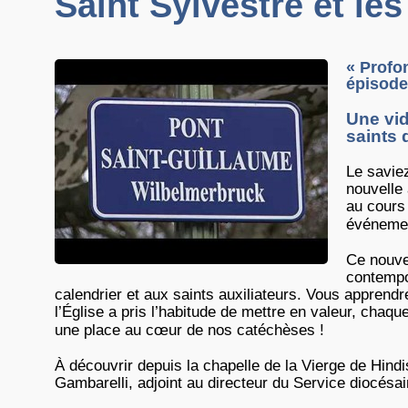
Saint Sylvestre et les
« Profo
épisode
Une vid
saints 
Le savie
nouvelle 
au cours 
événemen
Ce nouv
contempo
calendrier et aux saints auxiliateurs. Vous apprendr
l’Église a pris l’habitude de mettre en valeur, chaqu
une place au cœur de nos catéchèses !
À découvrir depuis la chapelle de la Vierge de Hin
Gambarelli, adjoint au directeur du Service diocésa