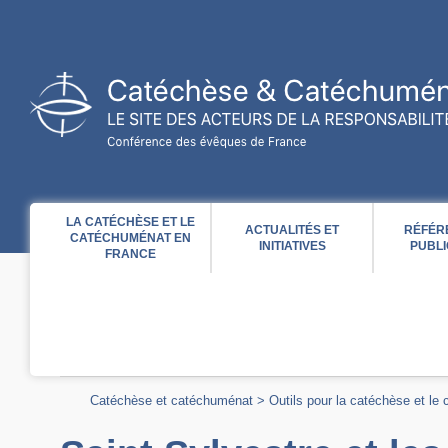
Acces direct au contenu
Acces direct à la recherche
Acces direct au menu
LA CATÉCHÈSE ET LE
ACTUALITÉS ET
RÉFÉR
CATÉCHUMÉNAT EN
INITIATIVES
PUBLI
FRANCE
Catéchèse et catéchuménat
>
Outils pour la catéchèse et le