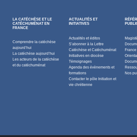
LA CATÉCHÈSE ET LE
ACTUALITÉS ET
RÉFÉR
CATÉCHUMÉNAT EN
INITIATIVES
PUBLI
FRANCE
Actualités et éditos
Magist
Comprendre la catéchèse
S’abonner à la Lettre
Docume
aujourd’hui
Catéchèse et Catéchuménat
France
La catéchèse aujourd’hui
Initiatives en diocèse
Orienta
Les acteurs de la catéchèse
Témoignages
Docume
et du catéchuménat
Agenda des évènements et
Ressou
formations
Nos pu
Contacter le pôle Initiation et
vie chrétienne