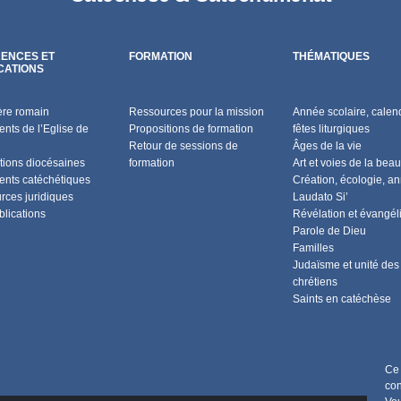
ENCES ET
FORMATION
THÉMATIQUES
CATIONS
ère romain
Ressources pour la mission
Année scolaire, calend
nts de l’Eglise de
Propositions de formation
fêtes liturgiques
Retour de sessions de
Âges de la vie
tions diocésaines
formation
Art et voies de la beau
nts catéchétiques
Création, écologie, a
rces juridiques
Laudato Si’
blications
Révélation et évangél
Parole de Dieu
Familles
Judaïsme et unité des
chrétiens
Saints en catéchèse
Ce 
con