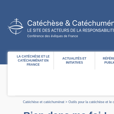
Acces direct au contenu
Acces direct à la recherche
Acces direct au menu
LA CATÉCHÈSE ET LE
ACTUALITÉS ET
RÉFÉR
CATÉCHUMÉNAT EN
INITIATIVES
PUBLI
FRANCE
Catéchèse et catéchuménat
>
Outils pour la catéchèse et le