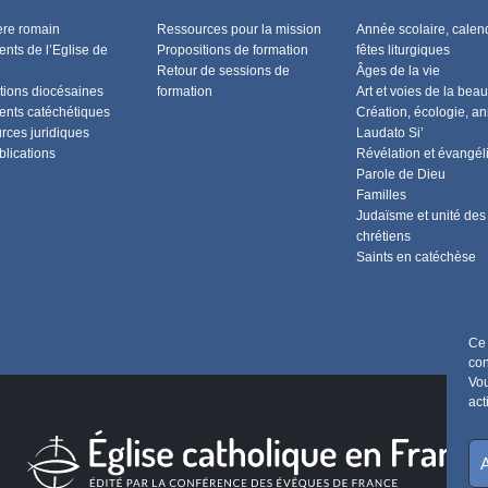
ère romain
Ressources pour la mission
Année scolaire, calend
nts de l’Eglise de
Propositions de formation
fêtes liturgiques
Retour de sessions de
Âges de la vie
tions diocésaines
formation
Art et voies de la beau
nts catéchétiques
Création, écologie, a
rces juridiques
Laudato Si’
blications
Révélation et évangél
Parole de Dieu
Familles
Judaïsme et unité des
chrétiens
Saints en catéchèse
Ce 
con
Vou
act
A