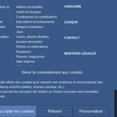
ANNUAIRE
rier et
Ateliers et activités
Audio et musique
Conférences et contributions
té
Expositions et évènements
LEXIQUE
nnée
Images et tableaux
Jeux
isation
Livres, albums illustrés,
CONTACT
bandes dessinées
Prières et célébrations
liturgiques
MENTIONS LÉGALES
Revues, magazines
Sites Internet
Vidéos et films
POLITIQUE DE COOKIES
Flux RSS
Gérer le consentement aux cookies
site utilise des cookies pour mesurer son audience et vous proposer des
tenus enrichis (vidéos, réseaux sociaux, etc.).
s pouvez les accepter, les refuser ou choisir ceux que vous souhaitez
iver.
ccepter les cookies
Refuser
Personnaliser