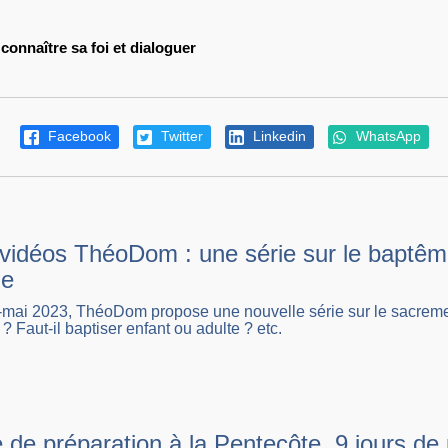
connaître sa foi et dialoguer
Facebook
Twitter
Linkedin
WhatsApp
vidéos ThéoDom : une série sur le baptême,
ne
i-mai 2023, ThéoDom propose une nouvelle série sur le sacreme
? Faut-il baptiser enfant ou adulte ? etc.
de préparation à la Pentecôte, 9 jours de p