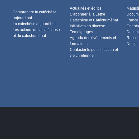
Actualités et éditos
Magist
Comprendre la catéchèse
S’abonner à la Lettre
Docume
aujourd’hui
Catéchèse et Catéchuménat
France
La catéchèse aujourd’hui
Initiatives en diocèse
Orienta
Les acteurs de la catéchèse
Témoignages
Docume
et du catéchuménat
Agenda des évènements et
Ressou
formations
Nos pu
Contacter le pôle Initiation et
vie chrétienne