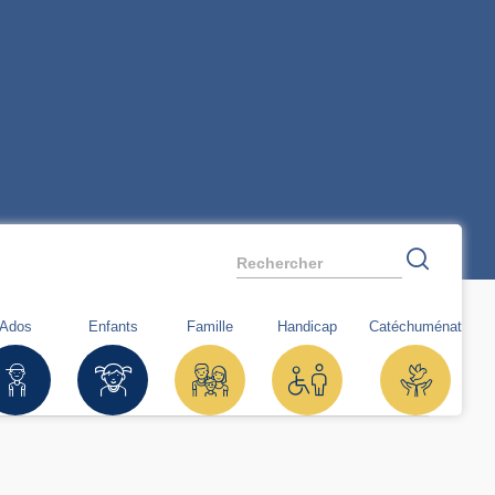
Rechercher
Ados
Enfants
Famille
Handicap
Catéchuménat