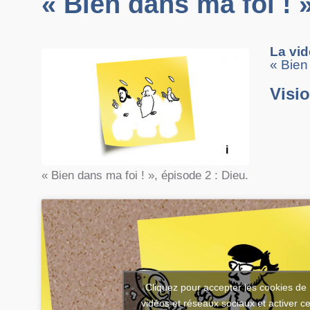
« Bien dans ma foi ! 
La vid
« Bien
Visi
i
« Bien dans ma foi ! », épisode 2 : Dieu.
Cliquez pour accepter les cookies de
vidéos et réseaux sociaux et activer c