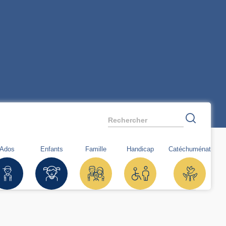
Rechercher
Ados
Enfants
Famille
Handicap
Catéchuménat