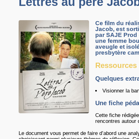
Lettres au père Jaco
Ce film du réal
Jacob, est sort
par SAJE Prod 
une femme bourr
aveugle et isol
presbytère cam
Ressources 
Quelques extra
Visionner la ba
Une fiche péd
Cette fiche rédigé
rencontres autour d
Le document vous permet de faire d’abord une analy