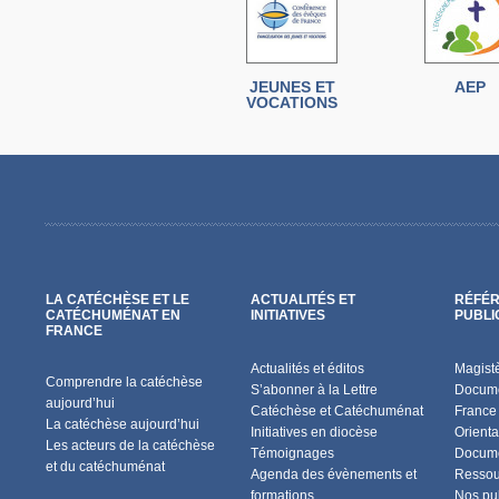
JEUNES ET
AEP
VOCATIONS
LA CATÉCHÈSE ET LE
ACTUALITÉS ET
RÉFÉR
CATÉCHUMÉNAT EN
INITIATIVES
PUBLI
FRANCE
Actualités et éditos
Magist
Comprendre la catéchèse
S’abonner à la Lettre
Docume
aujourd’hui
Catéchèse et Catéchuménat
France
La catéchèse aujourd’hui
Initiatives en diocèse
Orienta
Les acteurs de la catéchèse
Témoignages
Docume
et du catéchuménat
Agenda des évènements et
Ressou
formations
Nos pu