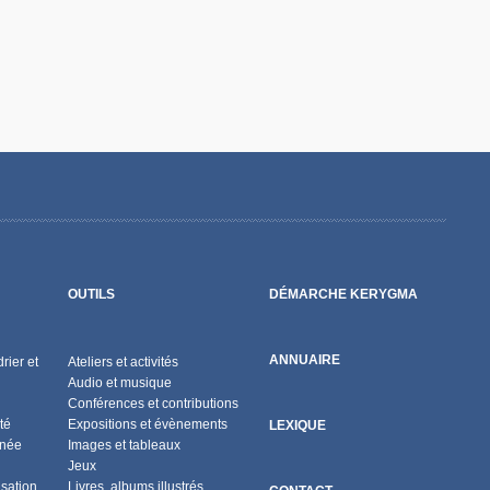
OUTILS
DÉMARCHE KERYGMA
ANNUAIRE
rier et
Ateliers et activités
Audio et musique
Conférences et contributions
té
Expositions et évènements
LEXIQUE
nnée
Images et tableaux
Jeux
isation
Livres, albums illustrés,