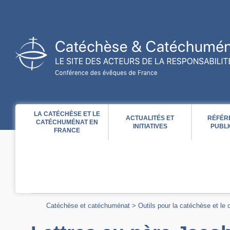
Acces direct au contenu
Acces direct à la recherche
Acces direct au menu
LA CATÉCHÈSE ET LE
ACTUALITÉS ET
RÉFÉR
CATÉCHUMÉNAT EN
INITIATIVES
PUBLI
FRANCE
Catéchèse et catéchuménat
>
Outils pour la catéchèse et le