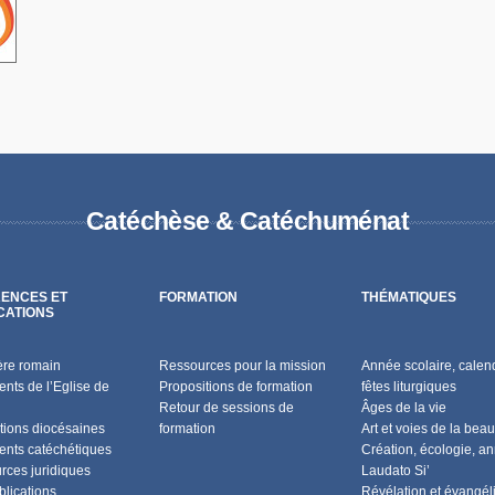
Catéchèse & Catéchuménat
ENCES ET
FORMATION
THÉMATIQUES
CATIONS
ère romain
Ressources pour la mission
Année scolaire, calend
nts de l’Eglise de
Propositions de formation
fêtes liturgiques
Retour de sessions de
Âges de la vie
tions diocésaines
formation
Art et voies de la beau
nts catéchétiques
Création, écologie, a
rces juridiques
Laudato Si’
blications
Révélation et évangél