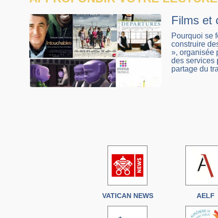
Films et
Pourquoi se f
construire de
», organisée 
des services 
partage du tra
VATICAN NEWS
AELF