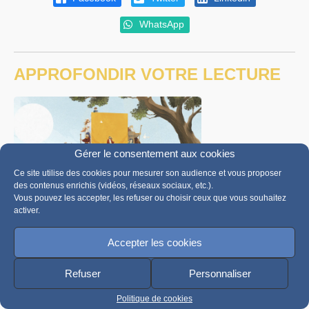
WhatsApp
APPROFONDIR VOTRE LECTURE
Gérer le consentement aux cookies
Ce site utilise des cookies pour mesurer son audience et vous proposer
des contenus enrichis (vidéos, réseaux sociaux, etc.).
Vous pouvez les accepter, les refuser ou choisir ceux que vous souhaitez
activer.
Pour vous, qui suis-je ? pour les 11-
13 ans
Accepter les cookies
Un parcours inspiré de questions de jeunes pour
Refuser
Personnaliser
grandir dans la foi !
Jésus nous questionne et nous invite à lui répondre
Politique de cookies