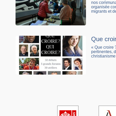
nos communaut
organisée con
migrants et d
Que croir
« Que croire 
pertinentes, 
christianisme