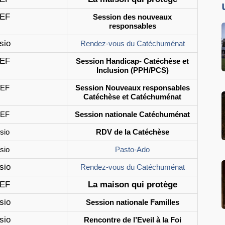
EF
Session des nouveaux
responsables
sio
Rendez-vous du Catéchuménat
EF
Session Handicap- Catéchèse et
Inclusion (PPH/PCS)
EF
Session Nouveaux responsables
Catéchèse et Catéchuménat
EF
Session nationale Catéchuménat
isio
RDV de la Catéchèse
isio
Pasto-Ado
sio
Rendez-vous du Catéchuménat
EF
La maison qui protège
sio
Session nationale Familles
sio
Rencontre de l’Eveil à la Foi