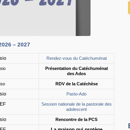
2026 – 2027
sio
Rendez-vous du Catéchuménat
isio
Présentation du Catéchuménat
des Ados
iso
RDV de la Catéchèse
sio
Pasto-Ado
EF
Session nationale de la pastorale des
adolescent
sio
Rencontre de la PCS
EF
La maison qui protège