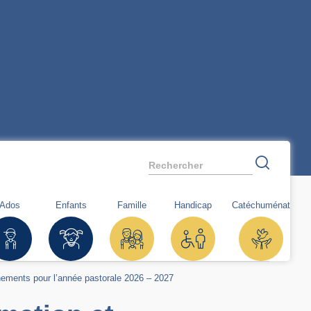
Rechercher
Ados
Enfants
Famille
Handicap
Catéchuménat
nements pour l’année pastorale 2026 – 2027