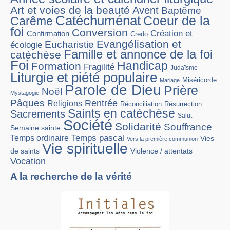
Art et voies de la beauté
Avent
Baptême
Catéchuménat
Coeur de la
Carême
foi
Conversion
Création et
Confirmation
Credo
Evangélisation et
Eucharistie
écologie
Famille et annonce de la foi
catéchèse
Foi
Handicap
Formation
Fragilité
Judaïsme
Liturgie et piété populaire
Miséricorde
Mariage
Parole de Dieu
Prière
Noël
Mystagogie
Pâques
Rentrée
Religions
Réconciliation
Résurrection
Saints en catéchèse
Sacrements
Salut
Société
Solidarité
Souffrance
Semaine sainte
Temps pascal
Temps ordinaire
Vies
Vers la première communion
Vie spirituelle
Violence / attentats
de saints
Vocation
A la recherche de la vérité