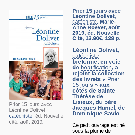
Prier 15 jours avec
Léontine Dolivet,
catéchiste
, Marie-
Anne Boever, août
2019, éd. Nouvelle
Cité, 13.90€, 128 p.
Léontine Dolivet,
catéchiste
bretonne, en voie
de
béatification
, a
rejoint la collection
des livrets «
Prier
15 jours
» aux
côtés de Sainte
Thérèse de
Lisieux, du père
Prier 15 jours avec
Jacques Hamel, de
Léontine Dolivet,
Dominique Savio.
catéchiste
, éd. Nouvelle
cité, août 2019.
Ce petit ouvrage est né
sous la plume de