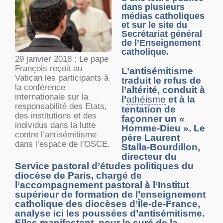
dans plusieurs
médias catholiques
et sur le site du
Secrétariat général
de l’Enseignement
catholique.
29 janvier 2018 : Le pape
François reçoit au
L’antisémitisme
Vatican les participants à
traduit le refus de
la conférence
l’altérité, conduit à
internationale sur la
l’
athéisme
et à la
responsabilité des Etats,
tentation de
des institutions et des
façonner un «
individus dans la lutte
Homme-Dieu ». Le
contre l’antisémitisme
père Laurent
dans l’espace de l’OSCE.
Stalla-Bourdillon,
directeur du
Service pastoral d’études politiques du
diocèse de Paris, chargé de
l’accompagnement pastoral à l’Institut
supérieur de formation de l’enseignement
catholique des diocèses d’Île-de-France,
analyse ici les poussées d’antisémitisme.
Elles manifestent, pour le curé de la