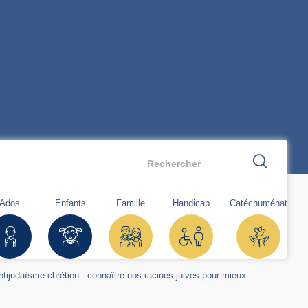
Rechercher
Ados
Enfants
Famille
Handicap
Catéchuménat
antijudaïsme chrétien : connaître nos racines juives pour mieux