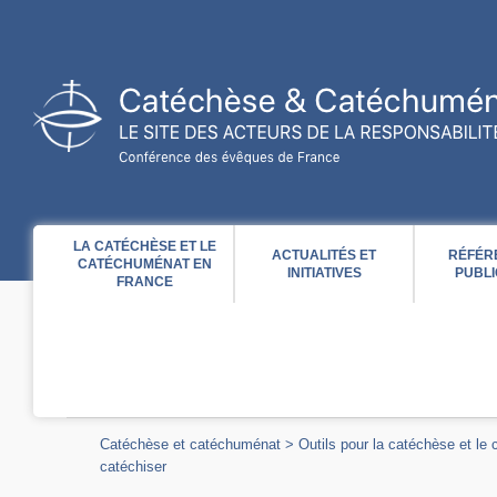
Acces direct au contenu
Acces direct à la recherche
Acces direct au menu
LA CATÉCHÈSE ET LE
ACTUALITÉS ET
RÉFÉR
CATÉCHUMÉNAT EN
INITIATIVES
PUBLI
FRANCE
Catéchèse et catéchuménat
>
Outils pour la catéchèse et le
catéchiser