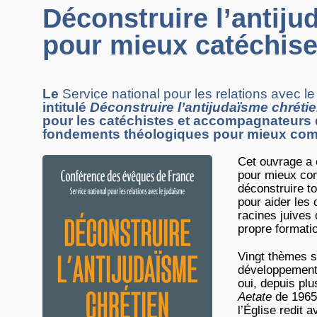
Déconstruire l’antiju
pour mieux catéchise
Le
Service national pour les relations avec l
intitulé
Déconstruire l’antijudaïsme chréti
pour les catéchistes et accompagnateurs 
fondements théologiques pour mieux compre
Cet ouvrage a
pour mieux con
déconstruire to
pour aider les
racines juives 
propre formati
Vingt thèmes s
développement 
oui, depuis plu
Aetate
de 1965 
l’Église redit 