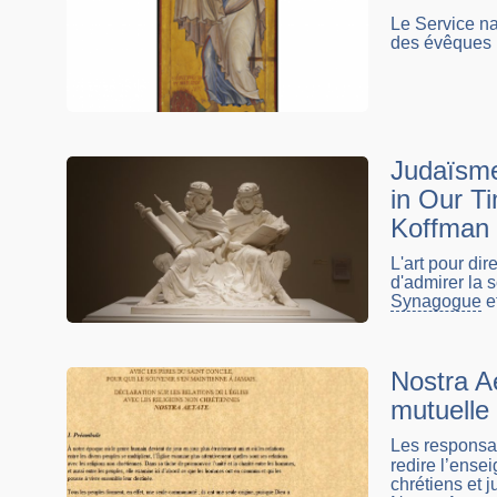
Le Service na
des évêques p
Judaïsme
in Our Ti
Koffman
L'art pour di
d'admirer la 
Synagogue
et
Nostra Ae
mutuelle 
Les responsa
redire l’ensei
chrétiens et j