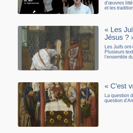
d'œuvres litt
et les traditi
« Les Jui
Jésus ? 
Les Juifs ont
Plusieurs text
l'ensemble du
« C’est v
La question de
question d'A