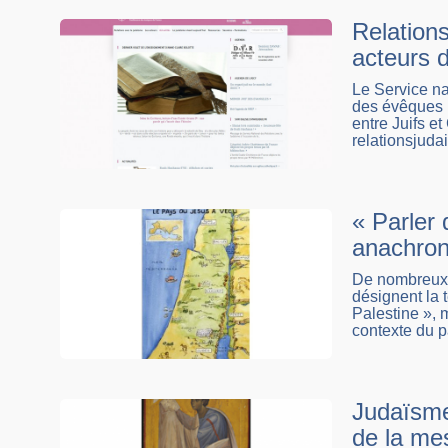
Relations
acteurs d
Le Service na
des évêques p
entre Juifs e
relationsjuda
« Parler
anachron
De nombreux s
désignent la 
Palestine », m
contexte du p
Judaïsme 
de la me