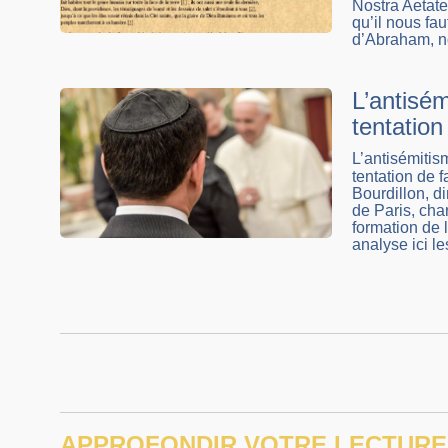
Nostra Aetate
qu’il nous fa
d’Abraham, n
L’antisém
tentatio
L’antisémitisme
tentation de 
Bourdillon, d
de Paris, cha
formation de 
analyse ici l
APPROFONDIR VOTRE LECTURE