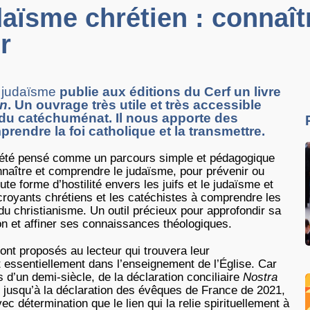
daïsme chrétien : connaît
r
e judaïsme
publie aux éditions du Cerf un livre
en
. Un ouvrage très utile et très accessible
du catéchuménat. Il nous apporte des
ndre la foi catholique et la transmettre.
 été pensé comme un parcours simple et pédagogique
naître et comprendre le judaïsme, pour prévenir ou
ute forme d’hostilité envers les juifs et le judaïsme et
 croyants chrétiens et les catéchistes à comprendre les
du christianisme. Un outil précieux pour approfondir sa
on et affiner ses connaissances théologiques.
ont proposés au lecteur qui trouvera leur
essentiellement dans l’enseignement de l’Église. Car
s d’un demi-siècle, de la déclaration conciliaire
Nostra
jusqu’à la déclaration des évêques de France de 2021,
avec détermination que le lien qui la relie spirituellement à