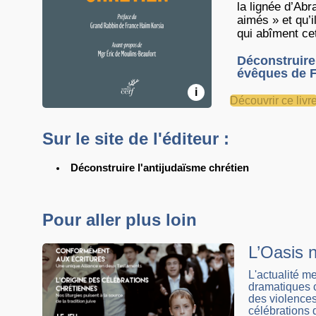
la lignée d’Abr
aimés » et qu’i
qui abîment cet
Déconstruire
évêques de Fr
i
Découvrir ce livr
Sur le site de l'éditeur :
Déconstruire l'antijudaïsme chrétien
Pour aller plus loin
L’Oasis n
L'actualité m
dramatiques c
des violences 
célébrations d