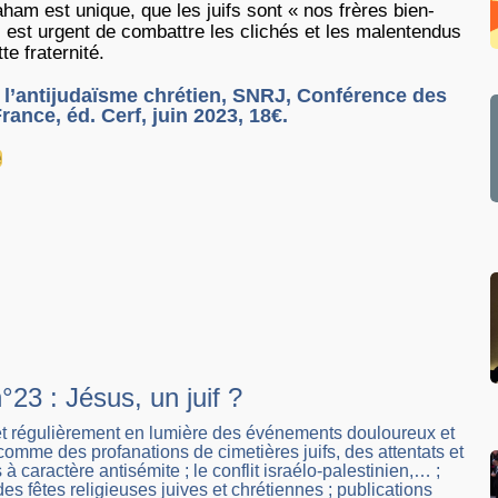
aham est unique, que les juifs sont « nos frères bien-
l est urgent de combattre les clichés et les malentendus
te fraternité.
 l’antijudaïsme chrétien, SNRJ, Conférence des
ance, éd. Cerf, juin 2023, 18€.
e
°23 : Jésus, un juif ?
et régulièrement en lumière des événements douloureux et
omme des profanations de cimetières juifs, des attentats et
à caractère antisémite ; le conflit israélo-palestinien,… ;
es fêtes religieuses juives et chrétiennes ; publications