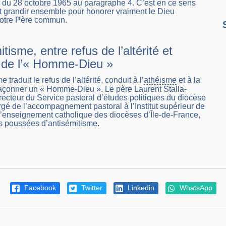
 du 28 octobre 1965 au paragraphe 4. C’est en ce sens
ut grandir ensemble pour honorer vraiment le Dieu
otre Père commun.
itisme, entre refus de l’altérité et
n de l’« Homme-Dieu »
 traduit le refus de l’altérité, conduit à l’
athéisme
et à la
façonner un « Homme-Dieu ». Le père Laurent Stalla-
irecteur du Service pastoral d’études politiques du diocèse
rgé de l’accompagnement pastoral à l’Institut supérieur de
l’enseignement catholique des diocèses d’Île-de-France,
es poussées d’antisémitisme.
Facebook
Twitter
Linkedin
WhatsApp