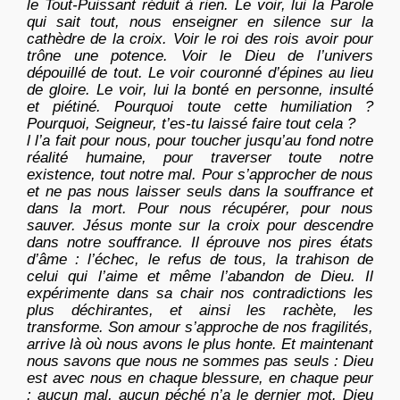
le Tout-Puissant réduit à rien. Le voir, lui la Parole
qui sait tout, nous enseigner en silence sur la
cathèdre de la croix. Voir le roi des rois avoir pour
trône une potence. Voir le Dieu de l’univers
dépouillé de tout. Le voir couronné d’épines au lieu
de gloire. Le voir, lui la bonté en personne, insulté
et piétiné. Pourquoi toute cette humiliation ?
Pourquoi, Seigneur, t’es-tu laissé faire tout cela ?
l l’a fait pour nous, pour toucher jusqu’au fond notre
réalité humaine, pour traverser toute notre
existence, tout notre mal. Pour s’approcher de nous
et ne pas nous laisser seuls dans la souffrance et
dans la mort. Pour nous récupérer, pour nous
sauver. Jésus monte sur la croix pour descendre
dans notre souffrance. Il éprouve nos pires états
d’âme : l’échec, le refus de tous, la trahison de
celui qui l’aime et même l’abandon de Dieu. Il
expérimente dans sa chair nos contradictions les
plus déchirantes, et ainsi les rachète, les
transforme. Son amour s’approche de nos fragilités,
arrive là où nous avons le plus honte. Et maintenant
nous savons que nous ne sommes pas seuls : Dieu
est avec nous en chaque blessure, en chaque peur
: aucun mal, aucun péché n’a le dernier mot. Dieu