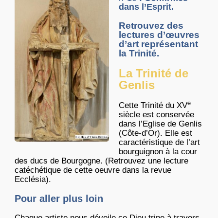
dans l’Esprit.
Retrouvez des
lectures d’œuvres
d’art représentant
la Trinité.
La Trinité de
Genlis
e
Cette Trinité du XV
siècle est conservée
dans l’Eglise de Genlis
(Côte-d’Or). Elle est
caractéristique de l’art
bourguignon à la cour
des ducs de Bourgogne. (Retrouvez une lecture
catéchétique de cette oeuvre dans la revue
Ecclésia).
Pour aller plus loin
Chaque artiste nous dévoile ce Dieu trine à travers