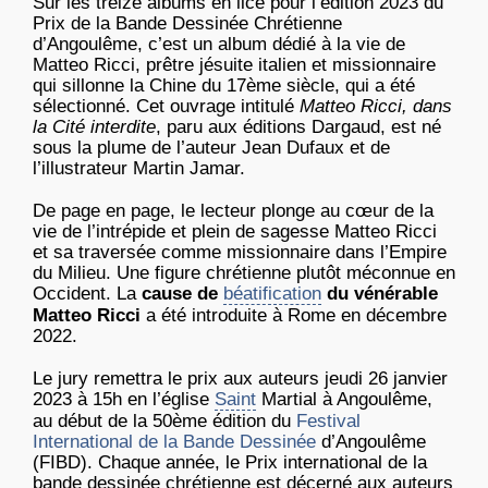
Sur les treize albums en lice pour l’édition 2023 du
Prix de la Bande Dessinée Chrétienne
d’Angoulême, c’est un album dédié à la vie de
Matteo Ricci, prêtre jésuite italien et missionnaire
qui sillonne la Chine du 17ème siècle, qui a été
sélectionné. Cet ouvrage intitulé
Matteo Ricci, dans
la Cité interdite
, paru aux éditions Dargaud, est né
sous la plume de l’auteur Jean Dufaux et de
l’illustrateur Martin Jamar.
De page en page, le lecteur plonge au cœur de la
vie de l’intrépide et plein de sagesse Matteo Ricci
et sa traversée comme missionnaire dans l’Empire
du Milieu. Une figure chrétienne plutôt méconnue en
Occident. La
cause de
béatification
du vénérable
Matteo Ricci
a été introduite à Rome en décembre
2022.
Le jury remettra le prix aux auteurs jeudi 26 janvier
2023 à 15h en l’église
Saint
Martial à Angoulême,
au début de la 50ème édition du
Festival
International de la Bande Dessinée
d’Angoulême
(FIBD). Chaque année, le Prix international de la
bande dessinée chrétienne est décerné aux auteurs