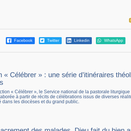
Facebook
Twitter
Linkedin
WhatsApp
n « Célébrer » : une série d’itinéraires th
es
ction « Célébrer », le Service national de la pastorale liturgiq
aborée à partir de récits de célébrations issus de diverses réal
é dans les diocèses et du grand public.
sacrement des malades, Dieu fait du bien a