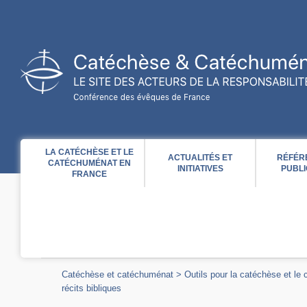
Acces direct au contenu
Acces direct à la recherche
Acces direct au menu
LA CATÉCHÈSE ET LE
ACTUALITÉS ET
RÉFÉR
CATÉCHUMÉNAT EN
INITIATIVES
PUBLI
FRANCE
Catéchèse et catéchuménat
>
Outils pour la catéchèse et le
récits bibliques