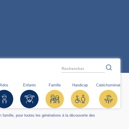
Rechercher
Ados
Enfants
Famille
Handicap
Catéchuménat
en famille, pour toutes les générations à la découverte des