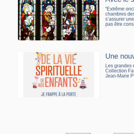
“Extrême oncti
chambres des 
s’assurer un
pas être con
Une nouve
Les grandes é
Collection Fa
Jean-Marie Pet