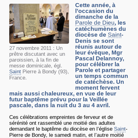
Cette année, à
l’occasion du
dimanche de la
Parole de Dieu
, les
catéchumènes du
diocèse de
Saint
-
Denis se sont
réunis autour de
27 novembre 2011 : Un
leur évêque, Mgr
prêtre discutant avec un
Pascal Delannoy,
paroissien, à la fin de
pour célébrer la
messe dominicale, égl.
Parole et partager
Saint
Pierre à Bondy (93),
un temps commun
France.
de catéchèse. Un
moment fervent
mais aussi chaleureux, en vue de leur
futur baptême prévu pour la Veillée
pascale, dans la nuit du 3 au 4 avril.
Ces célébrations empreintes de ferveur et de
sérénité ont rassemblé une moitié des adultes
demandant le baptême du diocèse en l’église
Saint
-
Pierre de Bondy, le samedi matin, et l’autre moitié