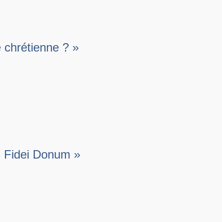
é chrétienne ? »
s Fidei Donum »