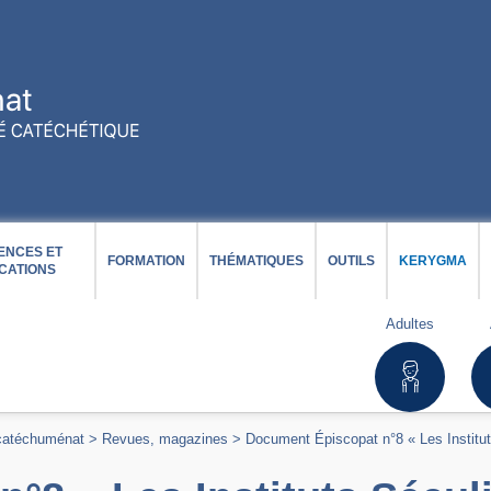
ENCES ET
FORMATION
THÉMATIQUES
OUTILS
KERYGMA
CATIONS
Adultes
 catéchuménat
>
Revues, magazines
>
Document Épiscopat n°8 « Les Institu