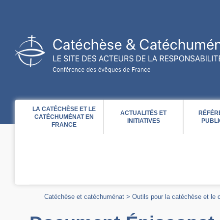
Acces direct au contenu
Acces direct à la recherche
Acces direct au menu
LA CATÉCHÈSE ET LE
ACTUALITÉS ET
RÉFÉR
CATÉCHUMÉNAT EN
INITIATIVES
PUBLI
FRANCE
Catéchèse et catéchuménat
>
Outils pour la catéchèse et le