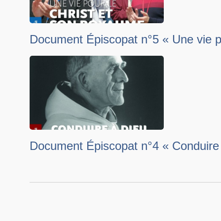
Document Épiscopat n°5 « Une vie p
Document Épiscopat n°4 « Conduire 