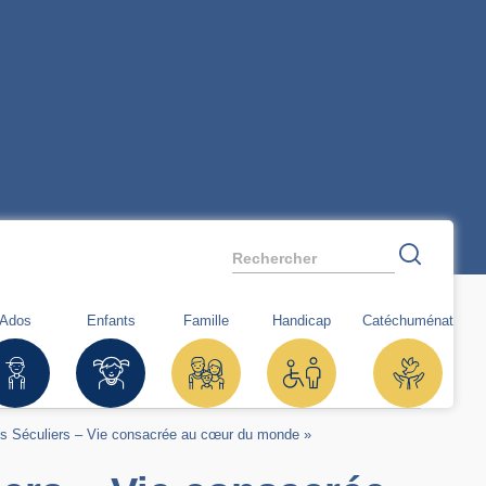
Rechercher
Ados
Enfants
Famille
Handicap
Catéchuménat
ts Séculiers – Vie consacrée au cœur du monde »