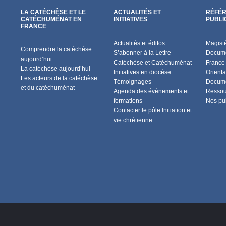
LA CATÉCHÈSE ET LE
ACTUALITÉS ET
RÉFÉR
CATÉCHUMÉNAT EN
INITIATIVES
PUBLI
FRANCE
Actualités et éditos
Magist
Comprendre la catéchèse
S’abonner à la Lettre
Docume
aujourd’hui
Catéchèse et Catéchuménat
France
La catéchèse aujourd’hui
Initiatives en diocèse
Orienta
Les acteurs de la catéchèse
Témoignages
Docume
et du catéchuménat
Agenda des évènements et
Ressou
formations
Nos pu
Contacter le pôle Initiation et
vie chrétienne