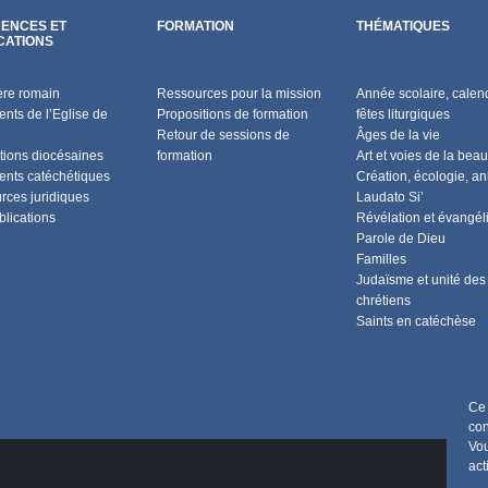
ENCES ET
FORMATION
THÉMATIQUES
CATIONS
ère romain
Ressources pour la mission
Année scolaire, calend
nts de l’Eglise de
Propositions de formation
fêtes liturgiques
Retour de sessions de
Âges de la vie
tions diocésaines
formation
Art et voies de la beau
nts catéchétiques
Création, écologie, a
rces juridiques
Laudato Si’
blications
Révélation et évangél
Parole de Dieu
Familles
Judaïsme et unité des
chrétiens
Saints en catéchèse
Ce 
con
Vou
act