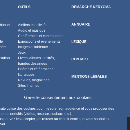
OUTILS
DÉMARCHE KERYGMA
ANNUAIRE
rier et
Ateliers et activités
Audio et musique
Conférences et contributions
té
Expositions et évènements
LEXIQUE
nnée
Images et tableaux
Jeux
isation
Livres, albums illustrés,
CONTACT
bandes dessinées
Prières et célébrations
liturgiques
MENTIONS LÉGALES
Revues, magazines
Sites Internet
Vidéos et films
POLITIQUE DE COOKIES
Flux RSS
Gérer le consentement aux cookies
site utilise des cookies pour mesurer son audience et vous proposer des
tenus enrichis (vidéos, réseaux sociaux, etc.).
s pouvez les accepter, les refuser ou choisir ceux que vous souhaitez
iver.