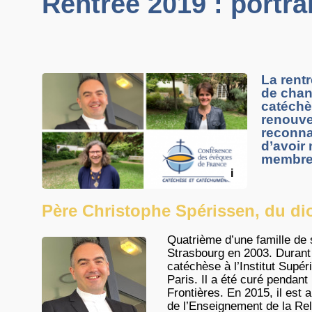
Rentrée 2019 : port
La rentr
de chan
catéchè
renouve
reconna
d’avoir
membres
i
Père Christophe Spérissen, du di
Quatrième d’une famille de s
Strasbourg en 2003. Durant 
catéchèse à l’Institut Supér
Paris. Il a été curé pendant
Frontières. En 2015, il est 
de l’Enseignement de la Rel