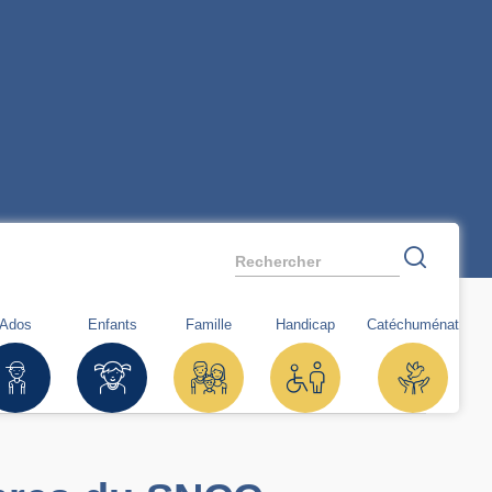
Rechercher
Ados
Enfants
Famille
Handicap
Catéchuménat