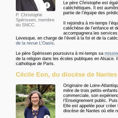
Le père Christophe est égal
i
catéchétiques. Il est aumôn
partie de l’équipe des prédi
P. Christophe
Spérissen, membre
Il rejoindra à mi-temps l’é
du SNCC.
catéchèse de l’enfance et d
accompagnera les services 
Levesque, en charge de l’éveil à la foi et de la cat
de la revue L’Oasis
.
Le père Spérissen poursuivra à mi-temps sa
missio
de la religion dans les écoles publiques en Alsace. Il
catholique de Paris.
Cécile Eon, du diocèse de Nantes
Originaire de Loire-Atlantiq
mère de trois petits-enfan
commerciale, son expérienc
l’Enseignement public. Puis 
Elle est appelée pour créer
diocèse de Nantes où elle r
i