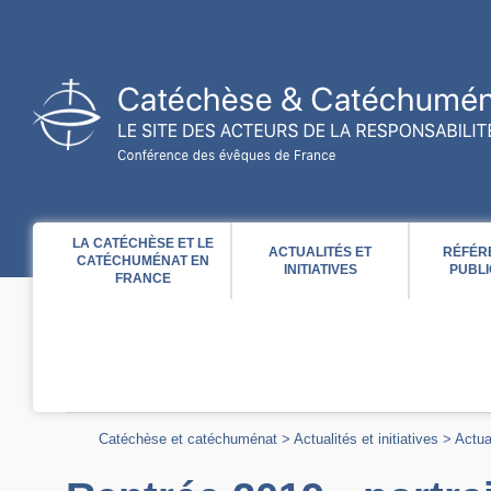
Acces direct au contenu
Acces direct à la recherche
Acces direct au menu
LA CATÉCHÈSE ET LE
ACTUALITÉS ET
RÉFÉR
CATÉCHUMÉNAT EN
INITIATIVES
PUBLI
FRANCE
Catéchèse et catéchuménat
>
Actualités et initiatives
>
Actua