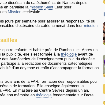
rvice diocésain du catéchuménat de Nantes depuis
e en parallèle la
mission
Saint
Clair pour
s en
Mission
ecclésiale.
ois jours par semaine pour assurer la responsabilité du
ponsables diocésains du catéchuménat dans leur
mission
sailles
e quatre enfants et habite près de Rambouillet. Après un
la publicité, elle s’est formée à la
théologie
avant de
ne des Aumôneries de l’enseignement public du diocèse
rd participé à la rédaction de documents catéchétiques
abilité d’un doyenné et enfin d’accompagner la formation
puis trois ans de la FAR, formation des responsables pour
iocésain de formation. Elle enseigne également la
la FAR. En mastère au Centre Sèvres depuis un an,
ntrée son mémoire en
théologie
fondamentale sur l’acte