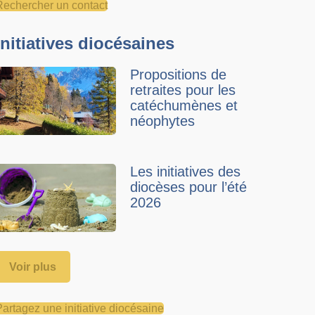
Rechercher un contact
Initiatives diocésaines
Propositions de
retraites pour les
catéchumènes et
néophytes
Les initiatives des
diocèses pour l’été
2026
Voir plus
Partagez une initiative diocésaine