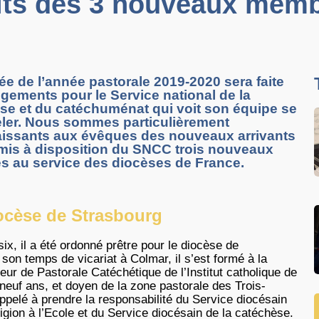
raits des 3 nouveaux me
ée de l’année pastorale 2019-2020 sera faite
gements pour le Service national de la
se et du catéchuménat qui voit son équipe se
ler. Nous sommes particulièrement
issants aux évêques des nouveaux arrivants
 mis à disposition du SNCC trois nouveaux
 au service des diocèses de France.
ocèse de Strasbourg
ix, il a été ordonné prêtre pour le diocèse de
son temps de vicariat à Colmar, il s’est formé à la
ieur de Pastorale Catéchétique de l’Institut catholique de
 neuf ans, et doyen de la zone pastorale des Trois-
appelé à prendre la responsabilité du Service diocésain
igion à l’Ecole et du Service diocésain de la catéchèse.