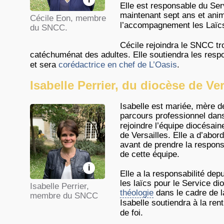
Elle est responsable du Se
maintenant sept ans et anim
Cécile Eon, membre
l’accompagnement les Laïc
du SNCC.
Cécile rejoindra le SNCC tr
catéchuménat des adultes. Elle soutiendra les res
et sera
corédactrice en chef de L’Oasis
.
Isabelle Perrier, du diocèse de Ver
Isabelle est mariée, mère d
parcours professionnel dans 
rejoindre l’équipe diocésai
de Versailles. Elle a d’abo
avant de prendre la respons
de cette équipe.
i
Elle a la responsabilité de
les laïcs pour le Service d
Isabelle Perrier,
théologie
dans le cadre de 
membre du SNCC
Isabelle soutiendra à la re
de foi.