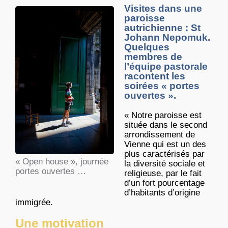
Visites dans une
paroisse
autrichienne : St
Johann Nepomuk.
Quelques
membres de
l’équipe pastorale
racontent les
soirées « portes
ouvertes ».
« Notre paroisse est
située dans le second
arrondissement de
Vienne qui est un des
plus caractérisés par
« Open house », journée
la diversité sociale et
portes ouvertes …
religieuse, par le fait
d’un fort pourcentage
d’habitants d’origine
immigrée.
Une motivation