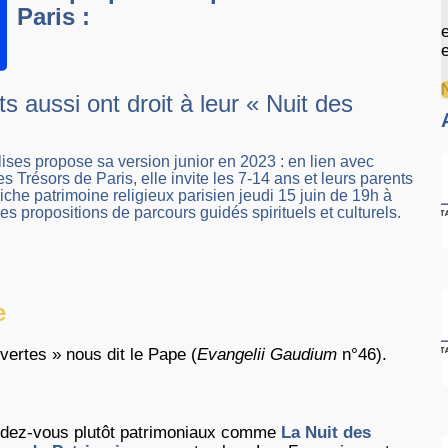
Paris :
e
s aussi ont droit à leur « Nuit des
!
lises propose sa version junior en 2023 : en lien avec
es Trésors de Paris, elle invite les 7-14 ans et leurs parents
riche patrimoine religieux parisien jeudi 15 juin de 19h à
es propositions de parcours guidés spirituels et culturels.
e
vertes » nous dit le Pape (
Evangelii Gaudium
n°46).
ndez-vous plutôt patrimoniaux comme
La Nuit des