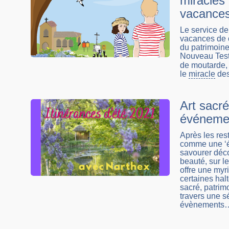
miracles 
vacances
Le service d
vacances de c
du patrimoine
Nouveau Test
de moutarde, 
le
miracle
des
Art sacré
événemen
Après les rest
comme une ‘é
savourer déco
beauté, sur l
offre une myr
certaines hal
sacré, patrimo
travers une s
évènements