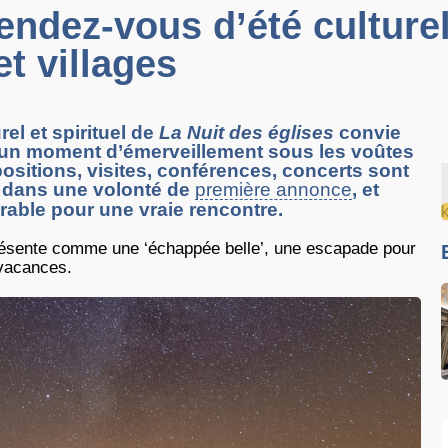
endez-vous d’été culturel
et villages
el et spirituel de
La Nuit des églises
convie
r un moment d’émerveillement sous les voûtes
positions, visites, conférences, concerts sont
, dans une volonté de
première annonce
, et
able pour une vraie rencontre.
e présente comme une ‘échappée belle’, une escapade pour
 vacances.