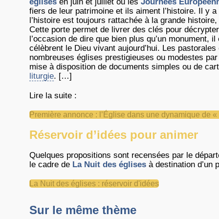
églises
en juin et juillet ou les
Journées Européenn
fiers de leur patrimoine et ils aiment l’histoire. Il 
l’histoire est toujours rattachée à la grande histoire, 
Cette porte permet de livrer des clés pour décrypter 
l’occasion de dire que bien plus qu’un monument, il es
célèbrent le Dieu vivant aujourd’hui. Les pastorales
nombreuses églises prestigieuses ou modestes par 
mise à disposition de documents simples ou de carto
liturgie
. […]
Lire la suite :
Première annonce : l’Église dans une dynamique de « s
Réservoir d’idées pour animer
Quelques propositions sont recensées par le dépar
le cadre de
La Nuit des églises
à destination d’un p
La Nuit des églises : réservoir d'idées
Sur le même thème