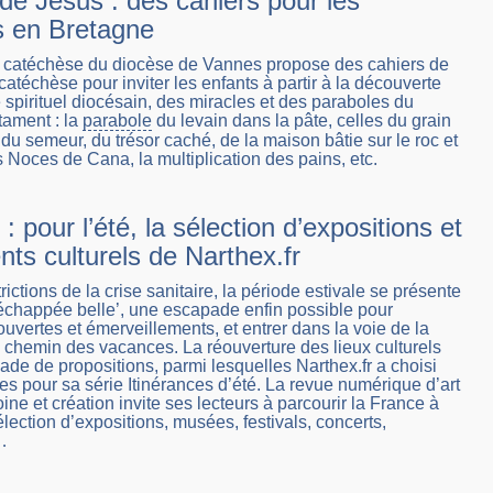
de Jésus : des cahiers pour les
 en Bretagne
e catéchèse du diocèse de Vannes propose des cahiers de
atéchèse pour inviter les enfants à partir à la découverte
 spirituel diocésain, des miracles et des paraboles du
ament : la
parabole
du levain dans la pâte, celles du grain
du semeur, du trésor caché, de la maison bâtie sur le roc et
 Noces de Cana, la multiplication des pains, etc.
 : pour l’été, la sélection d’expositions et
ts culturels de Narthex.fr
rictions de la crise sanitaire, la période estivale se présente
chappée belle’, une escapade enfin possible pour
uvertes et émerveillements, et entrer dans la voie de la
e chemin des vacances. La réouverture des lieux culturels
iade de propositions, parmi lesquelles Narthex.fr a choisi
tes pour sa série Itinérances d’été. La revue numérique d’art
ine et création invite ses lecteurs à parcourir la France à
élection d’expositions, musées, festivals, concerts,
…