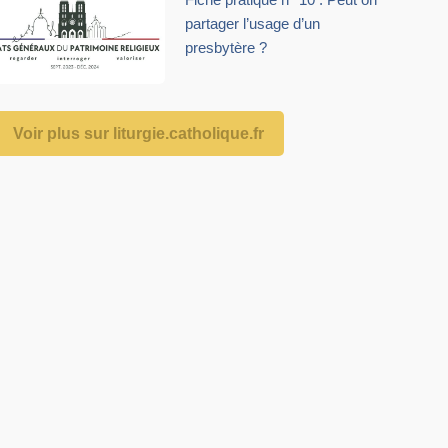
partager l’usage d’un
presbytère ?
Voir plus sur liturgie.catholique.fr