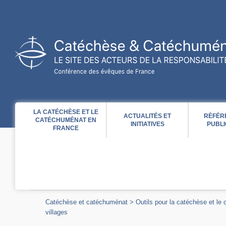
Acces direct au contenu
Acces direct à la recherche
Acces direct au menu
LA CATÉCHÈSE ET LE
ACTUALITÉS ET
RÉFÉR
CATÉCHUMÉNAT EN
INITIATIVES
PUBLI
FRANCE
Catéchèse et catéchuménat
>
Outils pour la catéchèse et le
villages