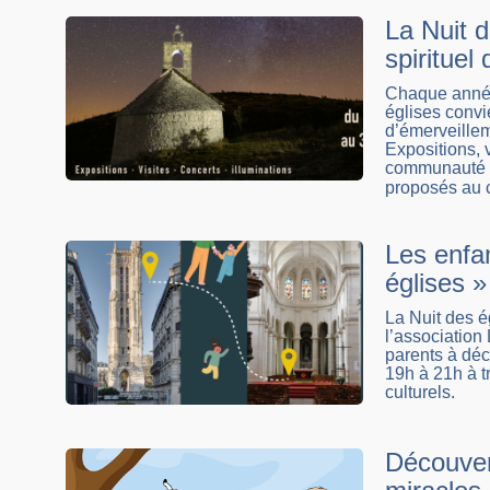
La Nuit d
spirituel
Chaque année,
églises convi
d’émerveillem
Expositions, 
communauté p
proposés au c
Les enfan
églises »
La Nuit des é
l’association 
parents à déco
19h à 21h à t
culturels.
Découver