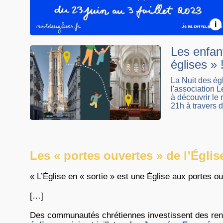
i
Les enfant
églises » 
La Nuit des ég
l'association L
à découvrir le 
21h à travers d
Les « portes ouvertes » de l’Églis
« L’Église en « sortie » est une Église aux portes ou
[…]
Des communautés chrétiennes investissent des re