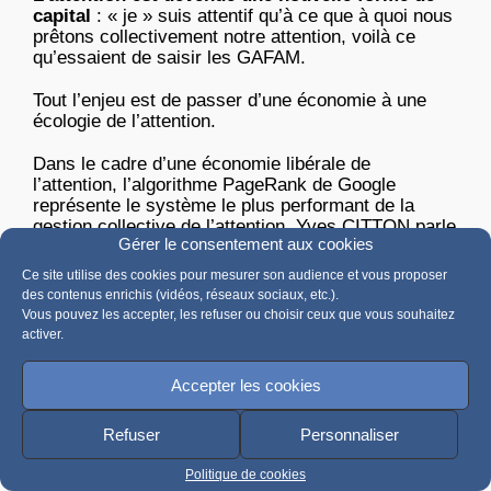
capital
: « je » suis attentif qu’à ce que à quoi nous
prêtons collectivement notre attention, voilà ce
qu’essaient de saisir les GAFAM.
Tout l’enjeu est de passer d’une économie à une
écologie de l’attention.
Dans le cadre d’une économie libérale de
l’attention, l’algorithme PageRank de Google
représente le système le plus performant de la
gestion collective de l’attention. Yves CITTON parle
Gérer le consentement aux cookies
d’un
condensateur d’attention
qui fonctionne sur
un principe de hiérarchisation par agrégation
Ce site utilise des cookies pour mesurer son audience et vous proposer
attentionnelle, selon la formule,
« vous valez ce
des contenus enrichis (vidéos, réseaux sociaux, etc.).
que vaut l’attention qui vous est consacrée »
Vous pouvez les accepter, les refuser ou choisir ceux que vous souhaitez
activer.
Une écologie de l’attention doit surmonter :
Accepter les cookies
Première pathologie est le déséquilibre entre la
surabondance de biens sémiotiques mis à
Refuser
Personnaliser
disposition (2,5 trillions d’octets par jour) sur le net
avec le peu de temps d’absorption intelligente et
Politique de cookies
attentionnée. En quelques minutes il s’échange plus