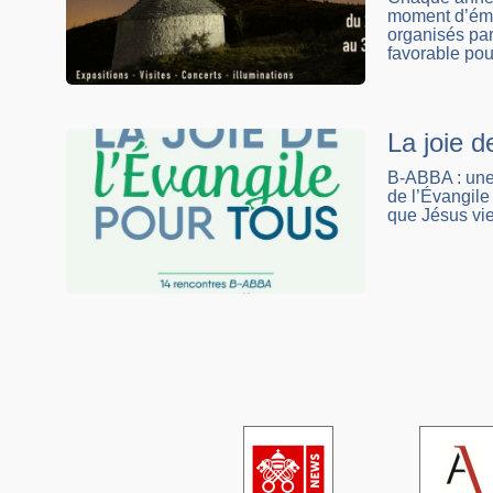
moment d’émer
organisés pa
favorable pou
La joie 
B-ABBA : une 
de l’Évangile 
que Jésus vie