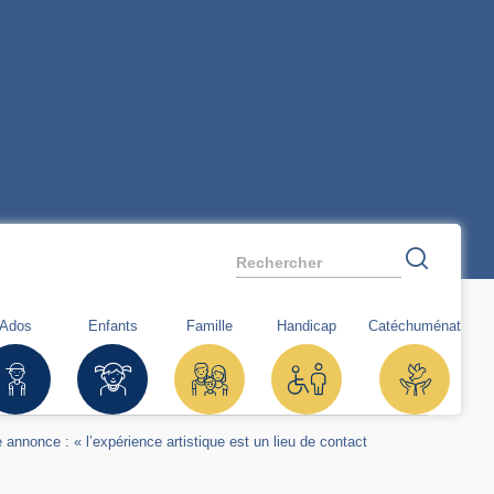
Rechercher
Ados
Enfants
Famille
Handicap
Catéchuménat
 annonce : « l’expérience artistique est un lieu de contact