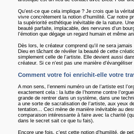
Qu’est-ce que cela implique ? Je crois que la vérita
vivre concrètement la notion d’humilité. Car notre p
la supériorité esthétique inévitable de la nature. Un
beauté parfaite, implacable, des nervures d’un bourg
l’émotion que dégage un regard humain et même an
Dès lors, le créateur comprend qu’il ne sera jamais D
Dieu en tâchant de révéler la beauté de cette créat
simplement celle de l’artiste. Elle devient aussi da
créateur. Si ce n’est pas une manière d’évangéliser 
Comment votre foi enrichit-elle votre trav
A mon sens, l’ennemi numéro un de l’artiste est l’or
exactement cela : la lutte de l’homme contre l’orgueil.
grande de rentrer dans un système, dans une techniqu
a une sorte de sacralisation de l’artiste, aux yeux 
tentation… Ceci mène de manière inévitable au dessèc
comparaison intéressante à faire avec la charité (qu
dans le secret sait ce que tu fais).
Encore une fois, c’est cette notion d’humilité, de p