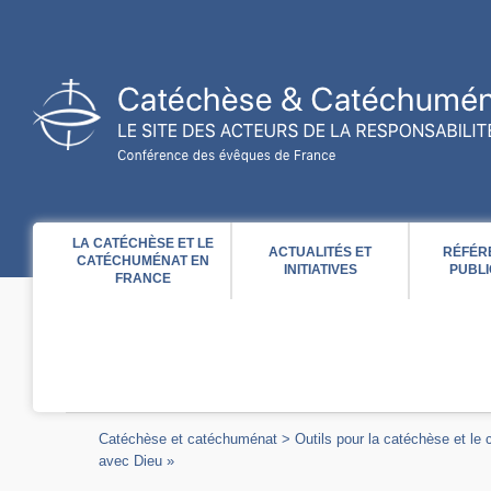
Acces direct au contenu
Acces direct à la recherche
Acces direct au menu
LA CATÉCHÈSE ET LE
ACTUALITÉS ET
RÉFÉR
CATÉCHUMÉNAT EN
INITIATIVES
PUBLI
FRANCE
Catéchèse et catéchuménat
>
Outils pour la catéchèse et le
avec Dieu »