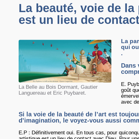
La beauté, voie de la
est un lieu de contac
La par
qui ou
.
Dans 
compr
E. Puyb
La Belle au Bois Dormant, Gautier
goût qu
Languereau et Eric Puybaret.
émervei
avec de
Si la voie de la beauté de l’art est toujo
d’imagination, le voyez-vous aussi com
E.P : Définitivement oui. En tous cas, pour quiconq
artistique est un lieu de contact avec Dieu. Pour une