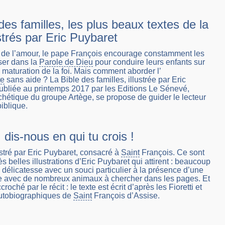
des familles, les plus beaux textes de la
ustrés par Eric Puybaret
 de l’amour, le pape François encourage constamment les
ser dans la
Parole de Dieu
pour conduire leurs enfants sur
maturation de la foi. Mais comment aborder l’
te
sans aide ? La Bible des familles, illustrée par Eric
ubliée au printemps 2017 par les Editions Le Sénevé,
hétique du groupe Artège, se propose de guider le lecteur
biblique.
 dis-nous en qui tu crois !
stré par Eric Puybaret, consacré à
Saint
François. Ce sont
ès belles illustrations d’Eric Puybaret qui attirent : beaucoup
 délicatesse avec un souci particulier à la présence d’une
te avec de nombreux animaux à chercher dans les pages. Et
roché par le récit : le texte est écrit d’après les Fioretti et
utobiographiques de
Saint
François d’Assise.