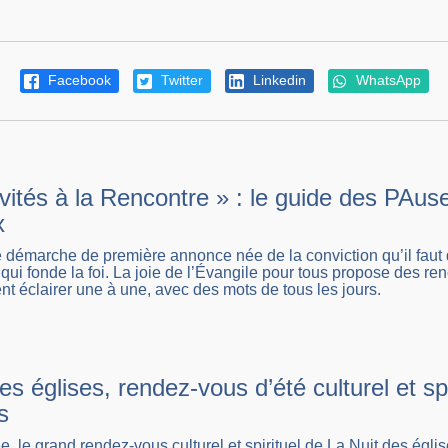
Facebook
Twitter
Linkedin
WhatsApp
nvités à la Rencontre » : le guide des PA
x
démarche de première annonce née de la conviction qu’il faut d
qui fonde la foi. La joie de l’Évangile pour tous propose des ren
nt éclairer une à une, avec des mots de tous les jours.
es églises, rendez-vous d’été culturel et spi
s
 le grand rendez-vous culturel et spirituel de La Nuit des églis