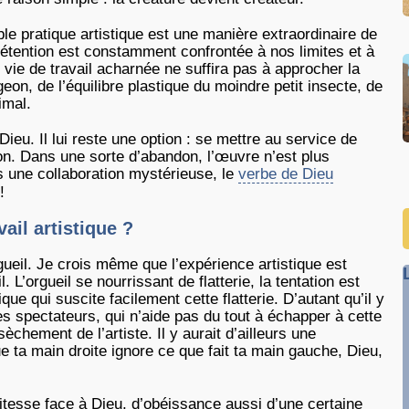
ble pratique artistique est une manière extraordinaire de
rétention est constamment confrontée à nos limites et à
e vie de travail acharnée ne suffira pas à approcher la
eon, de l’équilibre plastique du moindre petit insecte, de
imal.
ieu. Il lui reste une option : se mettre au service de
ion. Dans une sorte d’abandon, l’œuvre n’est plus
ns une collaboration mystérieuse, le
verbe de Dieu
!
ail artistique ?
gueil. Je crois même que l’expérience artistique est
 L’orgueil se nourrissant de flatterie, la tentation est
e qui suscite facilement cette flatterie. D’autant qu’il y
des spectateurs, qui n’aide pas du tout à échapper à cette
hement de l’artiste. Il y aurait d’ailleurs une
e ta main droite ignore ce que fait ta main gauche, Dieu,
etitesse face à Dieu, d’obéissance aussi d’une certaine