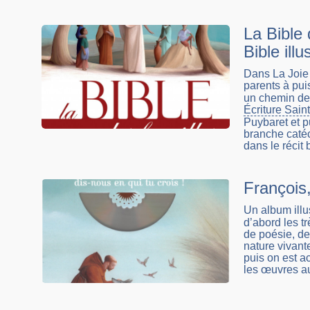
La Bible 
Bible ill
Dans La Joie
parents à pui
un chemin de 
Écriture Sain
Puybaret et p
branche catéc
dans le récit 
François,
Un album illu
d’abord les tr
de poésie, de
nature vivan
puis on est acc
les œuvres a