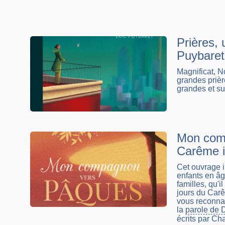
Prières, 
Puybaret
Magnificat, N
grandes prière
grandes et s
Mon com
Carême il
Cet ouvrage i
enfants en âg
familles, qu'i
jours du Carê
vous reconnaît
la
parole de 
écrits par Cha