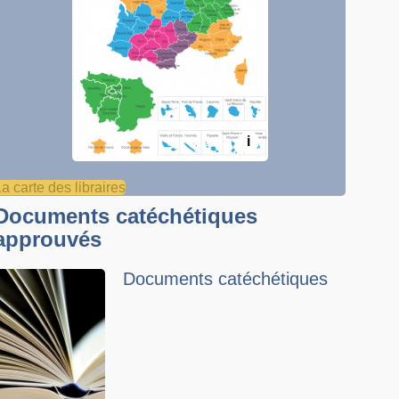
i
La carte des libraires
Documents catéchétiques
approuvés
Documents catéchétiques