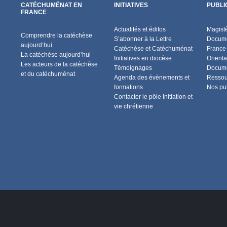
CATÉCHUMÉNAT EN
INITIATIVES
PUBLI
FRANCE
Actualités et éditos
Magist
Comprendre la catéchèse
S’abonner à la Lettre
Docume
aujourd’hui
Catéchèse et Catéchuménat
France
La catéchèse aujourd’hui
Initiatives en diocèse
Orienta
Les acteurs de la catéchèse
Témoignages
Docume
et du catéchuménat
Agenda des évènements et
Ressou
formations
Nos pu
Contacter le pôle Initiation et
vie chrétienne