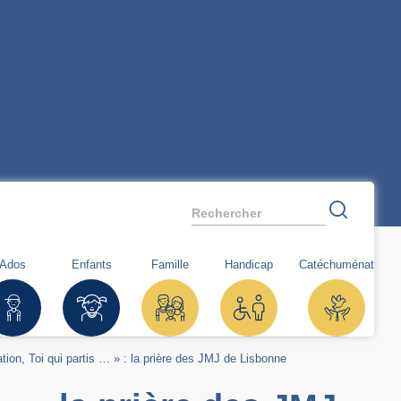
Rechercher
Ados
Enfants
Famille
Handicap
Catéchuménat
tion, Toi qui partis … » : la prière des JMJ de Lisbonne