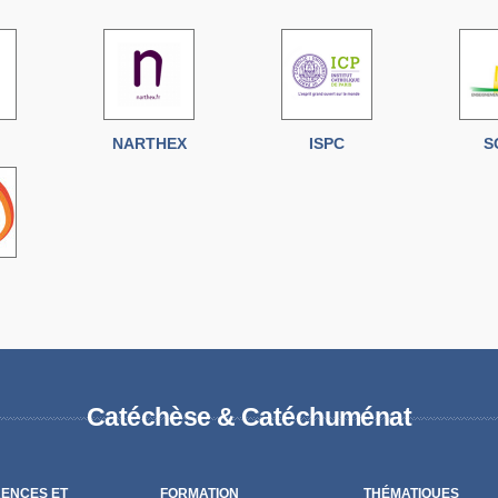
NARTHEX
ISPC
S
Catéchèse & Catéchuménat
ENCES ET
FORMATION
THÉMATIQUES