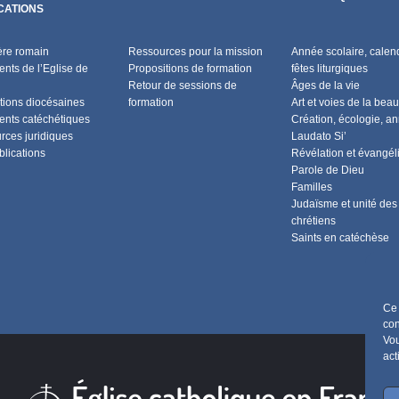
CATIONS
ère romain
Ressources pour la mission
Année scolaire, calend
nts de l’Eglise de
Propositions de formation
fêtes liturgiques
Retour de sessions de
Âges de la vie
tions diocésaines
formation
Art et voies de la beau
nts catéchétiques
Création, écologie, a
rces juridiques
Laudato Si’
blications
Révélation et évangél
Parole de Dieu
Familles
Judaïsme et unité des
chrétiens
Saints en catéchèse
Ce 
con
Vou
act