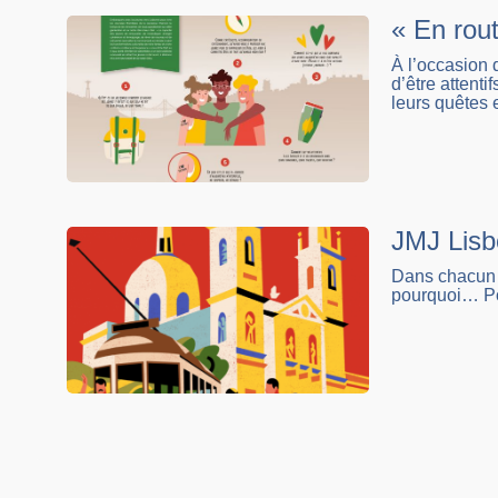
« En rout
À l’occasion 
d’être attent
leurs quêtes e
JMJ Lisbo
Dans chacun d
pourquoi… Pou