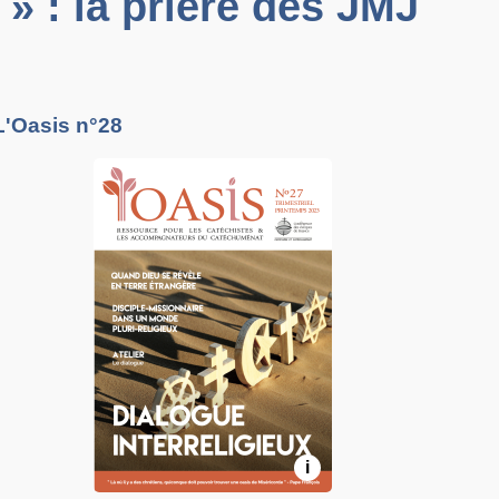
 » : la prière des JMJ
L'Oasis n°28
i