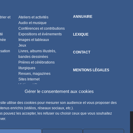
ANNUAIRE
rier et
Ateliers et activités
Audio et musique
Conférences et contributions
té
Expositions et évènements
LEXIQUE
nnée
Images et tableaux
Jeux
isation
Livres, albums illustrés,
CONTACT
bandes dessinées
Prières et célébrations
liturgiques
MENTIONS LÉGALES
Revues, magazines
Sites Internet
Vidéos et films
POLITIQUE DE COOKIES
Flux RSS
Gérer le consentement aux cookies
site utilise des cookies pour mesurer son audience et vous proposer des
tenus enrichis (vidéos, réseaux sociaux, etc.).
s pouvez les accepter, les refuser ou choisir ceux que vous souhaitez
iver.