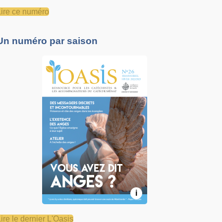
Lire ce numéro
Un numéro par saison
i
Lire le dernier L'Oasis