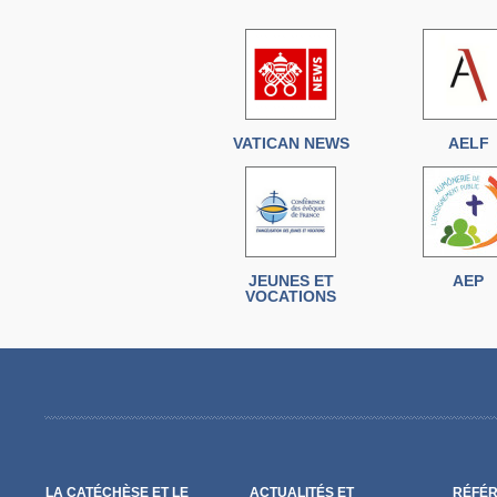
VATICAN NEWS
AELF
JEUNES ET
AEP
VOCATIONS
LA CATÉCHÈSE ET LE
ACTUALITÉS ET
RÉFÉR