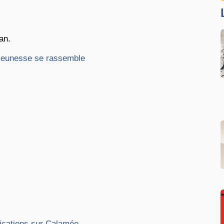
an.
 jeunesse se rassemble
lications sur Calaméo