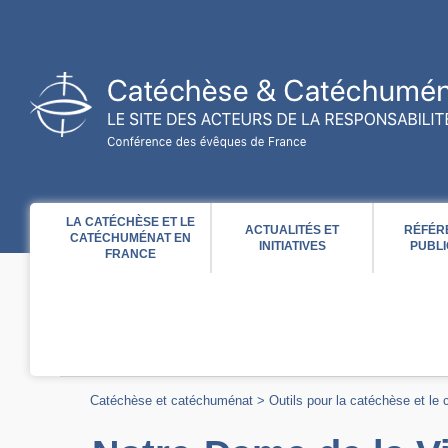
Acces direct au contenu
Acces direct à la recherche
Acces direct au menu
LA CATÉCHÈSE ET LE
ACTUALITÉS ET
RÉFÉR
CATÉCHUMÉNAT EN
INITIATIVES
PUBLI
FRANCE
Catéchèse et catéchuménat
>
Outils pour la catéchèse et le