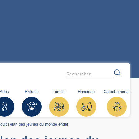
Rechercher
Ados
Enfants
Famille
Handicap
Catéchuménat
duit l’élan des jeunes du monde entier