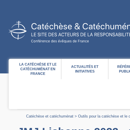
Acces direct au contenu
Acces direct à la recherche
Acces direct au menu
LA CATÉCHÈSE ET LE
ACTUALITÉS ET
RÉFÉR
CATÉCHUMÉNAT EN
INITIATIVES
PUBLI
FRANCE
Catéchèse et catéchuménat
>
Outils pour la catéchèse et le