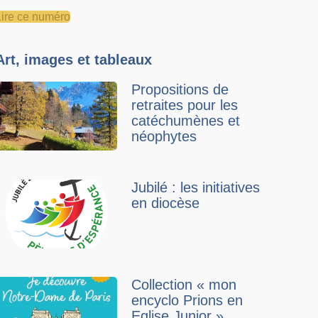
Lire ce numéro
Art, images et tableaux
Propositions de
retraites pour les
catéchumènes et
néophytes
Jubilé : les initiatives
en diocèse
Collection « mon
encyclo Prions en
Eglise Junior »,