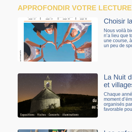
APPROFONDIR VOTRE LECTURE
Choisir l
Nous voilà b
n’a lieu que 
une course, à
un peu de spor
La Nuit d
et village
Chaque année,
moment d’émer
organisés pa
favorable pou