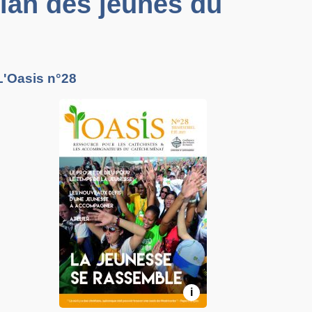
élan des jeunes du
L'Oasis n°28
i