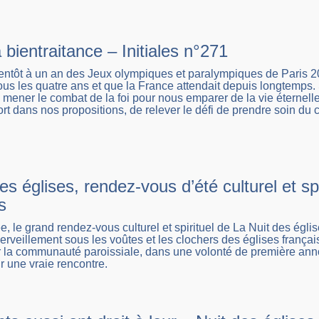
a bientraitance – Initiales n°271
ientôt à un an des Jeux olympiques et paralympiques de Paris 
tous les quatre ans et que la France attendait depuis longtemps.
 mener le combat de la foi pour nous emparer de la vie éternelle
t dans nos propositions, de relever le défi de prendre soin du co
es églises, rendez-vous d’été culturel et spi
s
 le grand rendez-vous culturel et spirituel de La Nuit des églis
veillement sous les voûtes et les clochers des églises français
r la communauté paroissiale, dans une volonté de première ann
r une vraie rencontre.