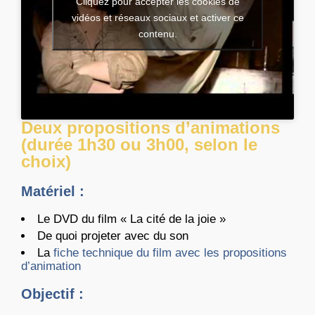
Cliquez pour accepter les cookies de
vidéos et réseaux sociaux et activer ce
contenu.
Deux propositions d’animations
(durée 1h30 ou 3h00, selon le
choix)
Matériel :
Le DVD du film « La cité de la joie »
De quoi projeter avec du son
La
fiche technique du film avec les propositions
d’animation
Objectif
: