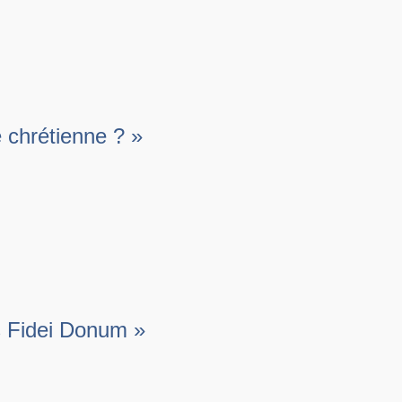
é chrétienne ? »
s Fidei Donum »