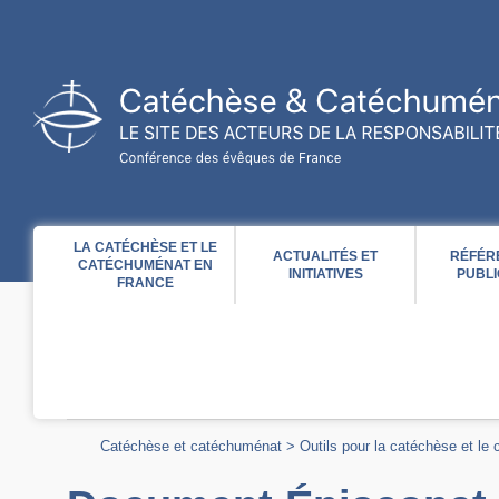
Acces direct au contenu
Acces direct à la recherche
Acces direct au menu
LA CATÉCHÈSE ET LE
ACTUALITÉS ET
RÉFÉR
CATÉCHUMÉNAT EN
INITIATIVES
PUBLI
FRANCE
Catéchèse et catéchuménat
>
Outils pour la catéchèse et le