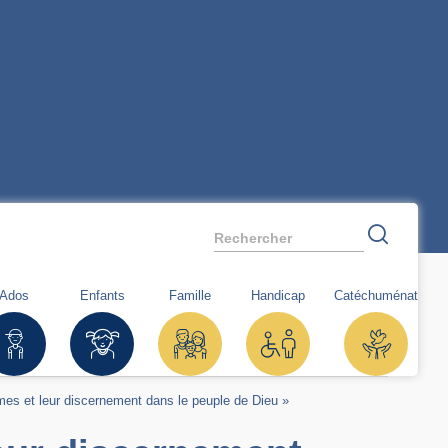
Rechercher
Ados
Enfants
Famille
Handicap
Catéchuménat
es et leur discernement dans le peuple de Dieu »