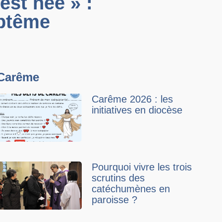
est née » :
ptême
Carême
Carême 2026 : les
initiatives en diocèse
Pourquoi vivre les trois
scrutins des
catéchumènes en
paroisse ?