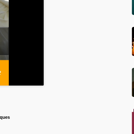
e
âques