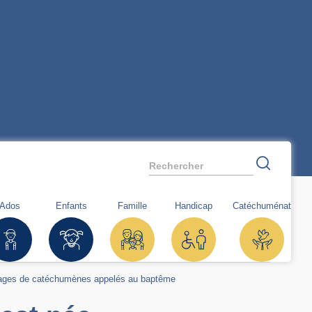
Rechercher
Ados
Enfants
Famille
Handicap
Catéchuménat
gnages de catéchumènes appelés au baptême