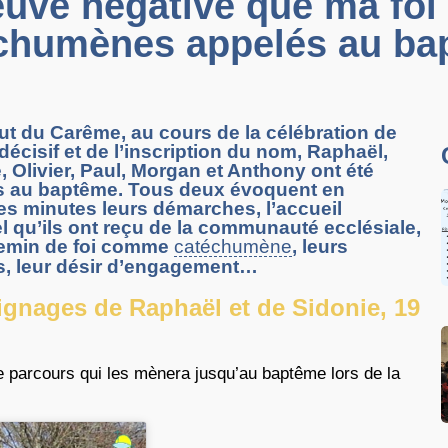
uve négative que ma foi 
chumènes appelés au ba
t du Carême, au cours de la célébration de
 décisif et de l’inscription du nom, Raphaël,
, Olivier, Paul, Morgan et Anthony ont été
s au baptême. Tous deux évoquent en
s minutes leurs démarches, l’accueil
el qu’ils ont reçu de la communauté ecclésiale,
hemin de foi comme
catéchumène
, leurs
s, leur désir d’engagement…
gnages de Raphaël et de Sidonie, 19
e parcours qui les mènera jusqu’au baptême lors de la