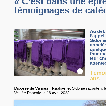
« C’est dans une épre
témoignages de caté
Au débu
l’appel
Sidonie
appelé
quelque
fratern
leur c
attente
i
Témoi
ans
Diocèse de Vannes : Raphaël et Sidonie racontent l
Veillée Pascale le 16 avril 2022.