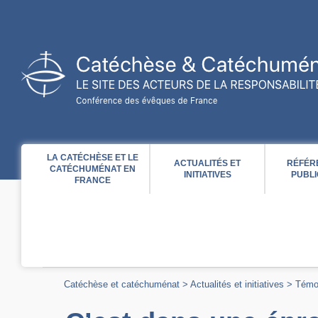
Acces direct au contenu
Acces direct à la recherche
Acces direct au menu
LA CATÉCHÈSE ET LE
ACTUALITÉS ET
RÉFÉR
CATÉCHUMÉNAT EN
INITIATIVES
PUBLI
FRANCE
Catéchèse et catéchuménat
>
Actualités et initiatives
>
Témo