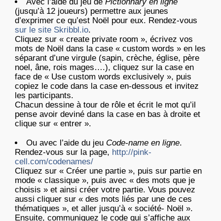
Avec l’aide du jeu de
Pictionnary en ligne
(jusqu’à 12 joueurs) permettre aux jeunes
d’exprimer ce qu’est Noël pour eux. Rendez-vous
sur le site Skribbl.io
.
Cliquez sur « create private room », écrivez vos
mots de Noël dans la case « custom words » en les
séparant d’une virgule (sapin, crèche, église, père
noel, âne, rois mages….), cliquez sur la case en
face de « Use custom words exclusively », puis
copiez le code dans la case en-dessous et invitez
les participants.
Chacun dessine à tour de rôle et écrit le mot qu’il
pense avoir deviné dans la case en bas à droite et
clique sur « entrer ».
Ou avec l’aide du jeu
Code-name en ligne
.
Rendez-vous sur la page,
http://pink-
cell.com/codenames/
Cliquez sur « Créer une partie », puis sur partie en
mode « classique », puis avec « des mots que je
choisis » et ainsi créer votre partie. Vous pouvez
aussi cliquer sur « des mots liés par une de ces
thématiques », et aller jusqu’à « société- Noël ».
Ensuite, communiquez le code qui s’affiche aux