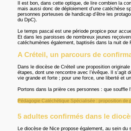
Il est bon, dans cette optique, de lire combien la co
mais aussi donc de déploiement d’une catéchèse spé
personnes porteuses de handicap d’être les protago
du DpC).
Le temps pascal est une période propice pour accuei
Et dans les paroisses de nombreux jeunes reçoivent 
catéchumènes également, baptisés dans la nuit de 
A Créteil, un parcours de confirm
Dans le diocèse de Créteil une proposition origina
étapes, dont une rencontre avec l’évêque. Il s’agit 
vie grande et forte ; pour une force, une liberté et 
Portons dans la prière ces personnes : que souffle l’
Pédagogie Catéchétique Spécialisée : proposition de p
5 adultes confirmés dans le diocè
Le diocèse de Nice propose également, au sein du s