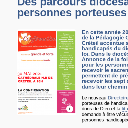
Des parcours diocésa
personnes porteuses
En cette année 20
de la Pédagogie 
Créteil accentue
handicapés du dio
foi. Dans le diocè
Annonce de la fo
pour les personn
recevoir le sacre
permettent de pr
recevoir les sept 
dans leur chemin 
Le nouveau
Directoir
porteuses de handica
dons de Dieu et la
lit
i
demande à être vécue
personnes handicapé