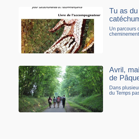
Tu as du 
catéchu
Un parcours d
cheminement 
Avril, m
de Pâqu
Dans plusieur
du Temps pasc