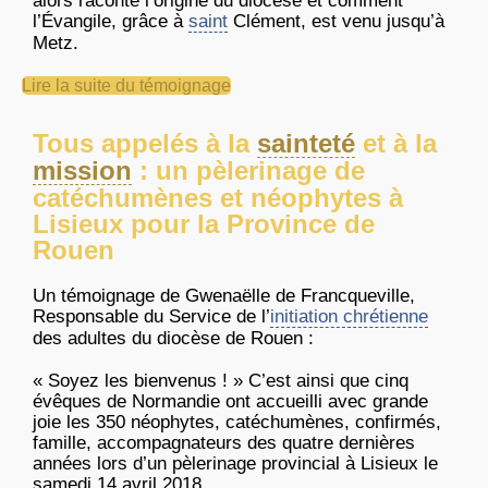
alors raconté l’origine du diocèse et comment
l’Évangile, grâce à
saint
Clément, est venu jusqu’à
Metz.
Lire la suite du témoignage
Tous appelés à la
sainteté
et à la
mission
: un pèlerinage de
catéchumènes et néophytes à
Lisieux pour la Province de
Rouen
Un témoignage de Gwenaëlle de Francqueville,
Responsable du Service de l’
initiation chrétienne
des adultes du diocèse de Rouen :
« Soyez les bienvenus ! » C’est ainsi que cinq
évêques de Normandie ont accueilli avec grande
joie les 350 néophytes, catéchumènes, confirmés,
famille, accompagnateurs des quatre dernières
années lors d’un pèlerinage provincial à Lisieux le
samedi 14 avril 2018.