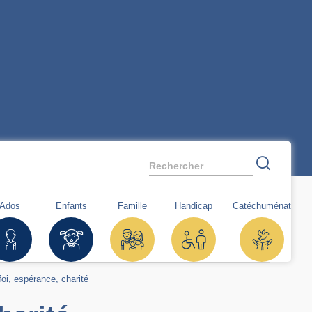
Rechercher
Ados
Enfants
Famille
Handicap
Catéchuménat
foi, espérance, charité