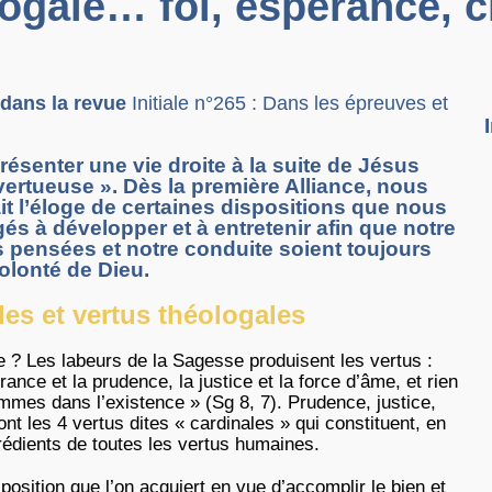
ologale… foi, espérance, c
u dans la revue
Initiale n°265 : Dans les épreuves et
présenter une vie droite à la suite de Jésus
ertueuse ». Dès la première Alliance, nous
ait l’éloge de certaines dispositions que nous
 à développer et à entretenir afin que notre
 pensées et notre conduite soient toujours
volonté de Dieu.
les et vertus théologales
e ? Les labeurs de la Sagesse produisent les vertus :
ance et la prudence, la justice et la force d’âme, et rien
ommes dans l’existence » (Sg 8, 7). Prudence, justice,
nt les 4 vertus dites « cardinales » qui constituent, en
rédients de toutes les vertus humaines.
sition que l’on acquiert en vue d’accomplir le bien et