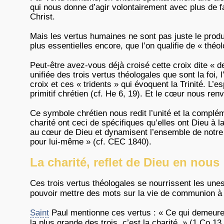
qui nous donne d’agir volontairement avec plus de fac
Christ.
Mais les vertus humaines ne sont pas juste le produi
plus essentielles encore, que l’on qualifie de « théo
Peut-être avez-vous déjà croisé cette croix dite « 
unifiée des trois vertus théologales que sont la foi, 
croix et ces « tridents » qui évoquent la Trinité. L’
primitif chrétien (cf. He 6, 19). Et le cœur nous re
Ce symbole chrétien nous redit l’unité et la complém
charité ont ceci de spécifiques qu’elles ont Dieu à l
au cœur de Dieu et dynamisent l’ensemble de notre ê
pour lui-même » (cf. CEC 1840).
La charité, reflet de Dieu en nous
Ces trois vertus théologales se nourrissent les unes
pouvoir mettre des mots sur la vie de communion à
Saint
Paul mentionne ces vertus : « Ce qui demeure au
la plus grande des trois, c’est la charité. » (1 Co 13,