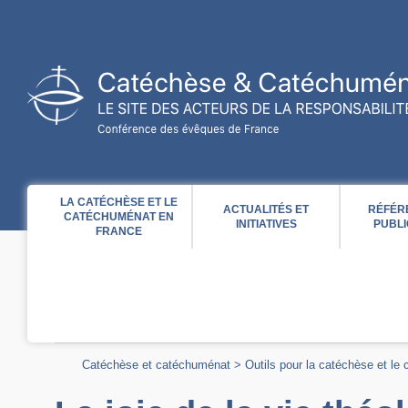
Acces direct au contenu
Acces direct à la recherche
Acces direct au menu
LA CATÉCHÈSE ET LE
ACTUALITÉS ET
RÉFÉR
CATÉCHUMÉNAT EN
INITIATIVES
PUBLI
FRANCE
Catéchèse et catéchuménat
>
Outils pour la catéchèse et le