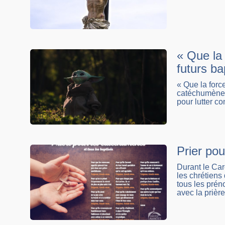
« Que la 
futurs ba
« Que la force
catéchumènes 
pour lutter co
Prier po
Durant le Car
les chrétiens
tous les pré
avec la prièr