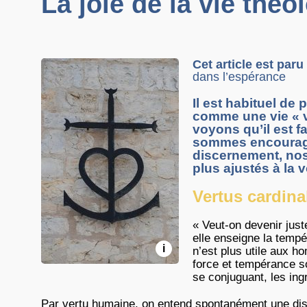
La joie de la vie thé
Cet article est par
dans l’espérance
Il est habituel de 
comme une vie « v
voyons qu’il est f
sommes encouragés
discernement, nos
plus ajustés à la 
Vertus cardina
« Veut-on devenir just
elle enseigne la tempér
i
n’est plus utile aux h
force et tempérance so
se conjuguant, les ing
Par vertu humaine, on entend spontanément une dispo