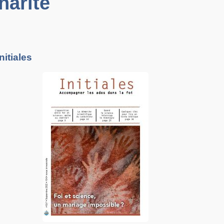
harité
Initiales