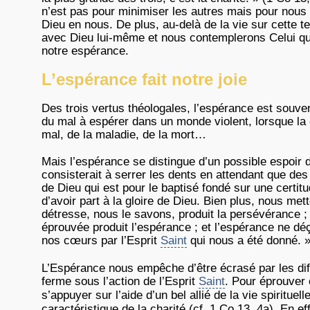
n’est pas pour minimiser les autres mais pour nous ra
Dieu en nous. De plus, au-delà de la vie sur cette
avec Dieu lui-même et nous contemplerons Celui qui e
notre espérance.
L’espérance fait notre joie
Des trois vertus théologales, l’espérance est souven
du mal à espérer dans un monde violent, lorsque la 
mal, de la maladie, de la mort…
Mais l’espérance se distingue d’un possible espoir d’
consisterait à serrer les dents en attendant que de
de Dieu qui est pour le baptisé fondé sur une certit
d’avoir part à la gloire de Dieu. Bien plus, nous me
détresse, nous le savons, produit la persévérance ; 
éprouvée produit l’espérance ; et l’espérance ne dé
nos cœurs par l’Esprit
Saint
qui nous a été donné. »
L’Espérance nous empêche d’être écrasé par les dif
ferme sous l’action de l’Esprit
Saint
. Pour éprouver 
s’appuyer sur l’aide d’un bel allié de la vie spirituel
caractéristique de la charité (cf. 1 Co 13, 4a). En e