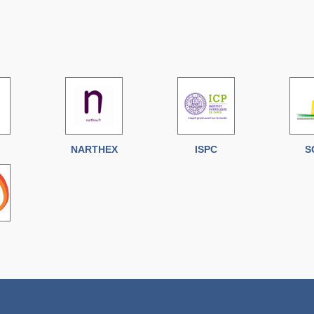
NARTHEX
ISPC
S