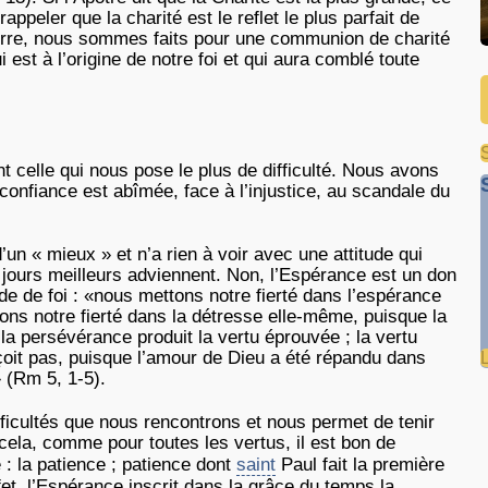
ppeler que la charité est le reflet le plus parfait de
 terre, nous sommes faits pour une communion de charité
st à l’origine de notre foi et qui aura comblé toute
t celle qui nous pose le plus de difficulté. Nous avons
confiance est abîmée, face à l’injustice, au scandale du
un « mieux » et n’a rien à voir avec une attitude qui
s jours meilleurs adviennent. Non, l’Espérance est un don
ude de foi : «nous mettons notre fierté dans l’espérance
ttons notre fierté dans la détresse elle-même, puisque la
la persévérance produit la vertu éprouvée ; la vertu
çoit pas, puisque l’amour de Dieu a été répandu dans
 (Rm 5, 1-5).
ficultés que nous rencontrons et nous permet de tenir
cela, comme pour toutes les vertus, il est bon de
le : la patience ; patience dont
saint
Paul fait la première
ffet, l’Espérance inscrit dans la grâce du temps la