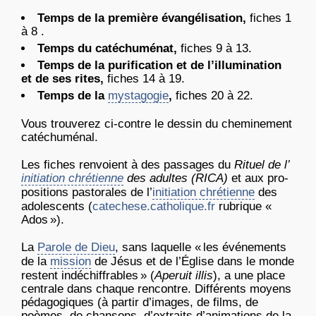
T
emp
s de la première évangélisation,
fiches 1
à 8 .
T
emp
s du catéchuménat,
fiches 9 à 13.
T
emp
s de la purification et de l’illumination
et de ses rites,
fiches 14 à 19.
T
emp
s de la
mystagogie
,
fiches 20 à 22.
Vous trouverez ci-contre le dessin du cheminement
catéchuménal.
Les fiches renvoient à des passages du
Rituel de l’
initiation chrétienne
des adultes (RICA)
et aux pro-
positions pastorales de l’
initiation chrétienne
des
adolescents (
catechese.catholique.fr
rubrique «
Ados »).
La
Parole de Dieu
, sans laquelle « les événements
de la
mission
de Jésus et de l’Église dans le monde
restent indéchiffrables » (
Aperuit illis
), a une place
centrale dans chaque rencontre. Différents moyens
pédagogiques (à partir d’images, de films, de
poèmes, de chansons, d’extraits d’animations de la