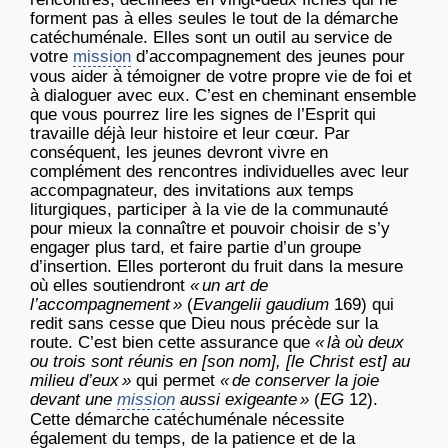
forment pas à elles seules le tout de la démarche
catéchuménale. Elles sont un outil au service de
votre
mission
d’accompagnement des jeunes pour
vous aider à témoigner de votre propre vie de foi et
à dialoguer avec eux. C’est en cheminant ensemble
que vous pourrez lire les signes de l’Esprit qui
travaille déjà leur histoire et leur cœur. Par
conséquent, les jeunes devront vivre en
complément des rencontres individuelles avec leur
accompagnateur, des invitations aux temps
liturgiques, participer à la vie de la communauté
pour mieux la connaître et pouvoir choisir de s’y
engager plus tard, et faire partie d’un groupe
d’insertion. Elles porteront du fruit dans la mesure
où elles soutiendront
« un art de
l’accompagnement »
(
Evangelii gaudium
169) qui
redit sans cesse que Dieu nous précède sur la
route. C’est bien cette assurance que
« là où deux
ou trois sont réunis en [son nom], [le Christ est] au
milieu d’eux »
qui permet
« de conserver la joie
devant une
mission
aussi exigeante »
(
E
G
12).
Cette démarche catéchuménale nécessite
également du temps, de la patience et de la