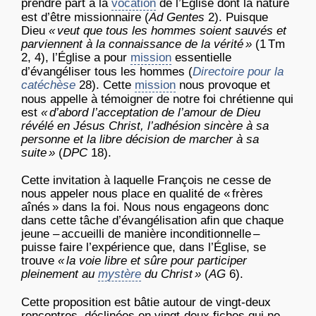
prendre part à la
vocation
de l’Église dont la nature
est d’être missionnaire (
Ad Gentes
2). Puisque
Dieu
« veut que tous les hommes soient sauvés et
parviennent à la connaissance de la vérité »
(1 Tm
2, 4), l’Église a pour
mission
essentielle
d’évangéliser tous les hommes (
Directoir
e pour la
catéchèse
28). Cette
mission
nous provoque et
nous appelle à témoigner de notre foi chrétienne qui
est
« d
’
abor
d
l
’
acceptatio
n
d
e l’amour de Dieu
révélé en Jésus Christ, l’adhésion sincère à sa
personne et la libre décision de marcher à sa
suite »
(
D
P
C
18).
Cette invitation à laquelle François ne cesse de
nous appeler nous place en qualité de « frères
aînés » dans la foi. Nous nous engageons donc
dans cette tâche d’évangélisation afin que chaque
jeune – accueilli de manière inconditionnelle –
puisse faire l’expérience que, dans l’Église, se
trouve
« la voie libre et sûre pour participer
pleinement au
mystère
du Christ »
(
AG
6).
Cette proposition est bâtie autour de vingt-deux
rencontres, déclinées en vingt-deux fiches qui ne