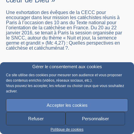
Une exhortation des évêques de la CECC pour
encourager dans leur mission les catéchistes réunis à
Paris à l’occasion des 10 ans du Texte national pour
l’orientation de la catéchèse en France. Du 20 au 22
janvier 2016, se tenait à Paris la session organisée par
le SNCC, autour du thème « Nuit et jour, la semence
germe et grandit » (Mc 4,27) : Quelles perspectives en
catéchèse et catéchuménat ?.
Gérer le consentement aux cookies
Ce site utilise des cookies pour mesurer son audience et vous proposer
des contenus enrichis (vidéos, réseaux sociaux, etc.).
Vous pouvez les accepter, les refuser ou choisir ceux que vous souhaitez
activer.
Accepter les cookies
« Catéchisme de l’Eglise catholique
Refuser
Personnaliser
» et « Année de la foi » : de Jean-
Paul II à Benoît XVI
Politique de cookies