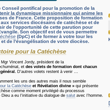
e Conseil pontifical pour la promotion de la
tenir la dynamique missionnaire qui anime les
ses de France. Cette proposition de formation
 aux services diocésains de catéchèse et de
ir de l’opportunité de cette parution pour
vangile. Son objectif est de vous permettre
atéchèse
(DpC) et de former à votre tour les
et de l’évangélisation de votre diocèse.
ctoire pour la Catéchèse
 Mgr Vincent Jordy, président de la
téchuménat, et
des volets de formation dont chacun
 général.
D’autres volets restent à venir …
damment les uns des autres mais il nous semble
pour la Catéchèse
et Révélation divine »
qui présente
téchèse comme moment privilégié du processus
Dieu a eu l’initiative du dialogue de
salut
avec l’homme.