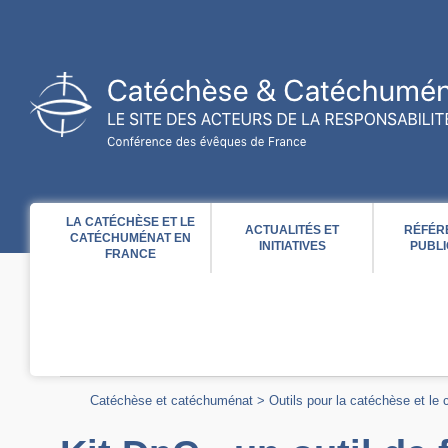
Acces direct au contenu
Acces direct à la recherche
Acces direct au menu
LA CATÉCHÈSE ET LE
ACTUALITÉS ET
RÉFÉR
CATÉCHUMÉNAT EN
INITIATIVES
PUBLI
FRANCE
Catéchèse et catéchuménat
>
Outils pour la catéchèse et le