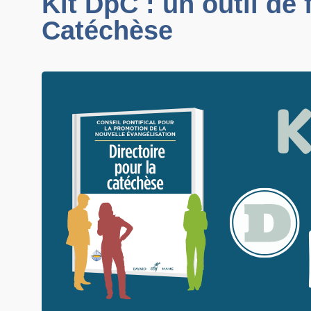
Kit DpC : un outil de
Catéchèse