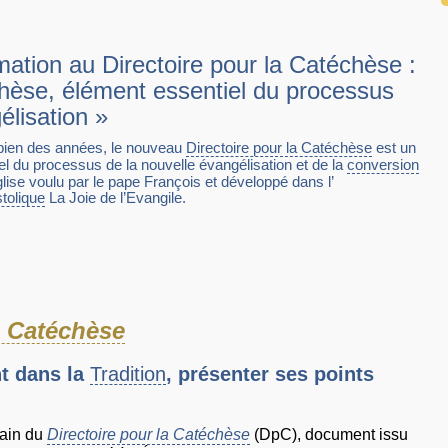
mation au Directoire pour la Catéchèse :
chèse, élément essentiel du processus
élisation »
bien des années, le nouveau
Directoire pour la Catéchèse
est un
l du processus de la nouvelle évangélisation et de la
conversion
glise voulu par le pape François et développé dans l’
tolique
La Joie de l’Evangile.
a Catéchèse
t dans la
Tradition
, présenter ses points
main du
Directoire pour la Catéchèse
(DpC), document issu