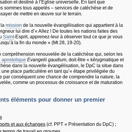
ation et destiné à l’Église universelle. En tant que
nous sommes tous appelés – services de catéchèse et de
sayer de mettre en œuvre sur le terrain.
 la
mission
de la nouvelle évangélisation qui appartient à la
neur lui dire d’« Allez ! De toutes les nations faites des
du
Saint
-Esprit, apprenez-leur à observer tout ce que je vous
usqu’à la fin du monde » (Mt 28, 19-20).
e compréhension renouvelée de la catéchèse qui, selon les
n apostolique
Evangelii gaudium
, doit être « kérygmatique et
chèse dans la nouvelle évangélisation, le DpC la situe dans
une place particulière en tant qu’« étape privilégiée du
te par conséquent une chance de comprendre la nature, la
ouvelée, comme un processus de croissance et de maturation
ents éléments pour donner un premier
e
pports et aux échanges
(cf. PPT « Présentation du DpC) ;
 temps de travail en groupes.