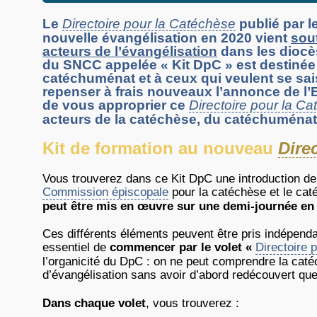
Le
Directoire pour la Catéchèse
publié par l
nouvelle évangélisation en 2020 vient
sou
acteurs de l’évangélisation
dans les diocè
du SNCC appelée « Kit DpC » est destinée
catéchuménat et à ceux qui veulent se sais
repenser à frais nouveaux l’annonce de l’E
de vous approprier ce
Directoire pour la C
acteurs de la catéchèse, du catéchuménat 
Kit de formation au nouveau
Dire
Vous trouverez dans ce Kit DpC une introduction de
Commission épiscopale
pour la catéchèse et le ca
peut être mis en œuvre sur une demi-journée en
Ces différents éléments peuvent être pris indépen
essentiel de
commencer par le volet «
Directoire 
l’organicité du DpC : on ne peut comprendre la ca
d’évangélisation sans avoir d’abord redécouvert que 
Dans chaque volet
, vous trouverez :