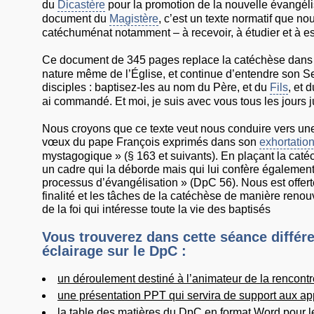
du
Dicastère
pour la promotion de la nouvelle évangélis
document du
Magistère
, c’est un texte normatif que 
catéchuménat notamment – à recevoir, à étudier et à es
Ce document de 345 pages replace la catéchèse dans
nature même de l’Église, et continue d’entendre son Seig
disciples : baptisez-les au nom du Père, et du
Fils
, et 
ai commandé. Et moi, je suis avec vous tous les jours j
Nous croyons que ce texte veut nous conduire vers un
vœux du pape François exprimés dans son
exhortatio
mystagogique » (§ 163 et suivants). En plaçant la caté
un cadre qui la déborde mais qui lui confère également 
processus d’évangélisation » (DpC 56). Nous est offer
finalité et les tâches de la catéchèse de manière ren
de la foi qui intéresse toute la vie des baptisés
Vous trouverez dans cette séance différ
éclairage sur le DpC :
un déroulement destiné à l’animateur de la rencontr
une présentation PPT qui servira de support aux a
la table des matières du DpC
en format Word pour le