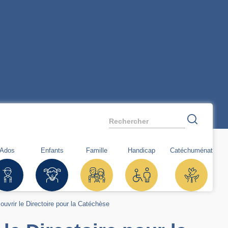
Rechercher
Ados
Enfants
Famille
Handicap
Catéchuménat
ouvrir le Directoire pour la Catéchèse