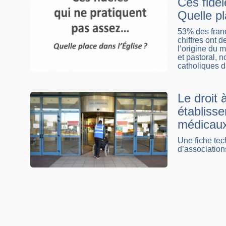
Ces fidè
Quelle pl
53% des franç
chiffres ont d
l’origine du 
et pastoral, 
catholiques d
Le droit 
établisse
médicau
Une fiche tec
d’associatio