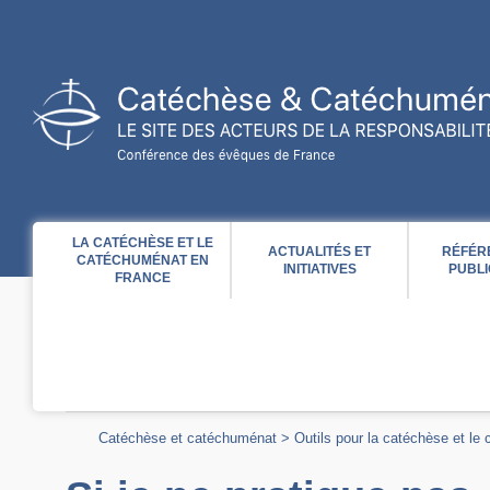
Acces direct au contenu
Acces direct à la recherche
Acces direct au menu
LA CATÉCHÈSE ET LE
ACTUALITÉS ET
RÉFÉR
CATÉCHUMÉNAT EN
INITIATIVES
PUBLI
FRANCE
Catéchèse et catéchuménat
>
Outils pour la catéchèse et le