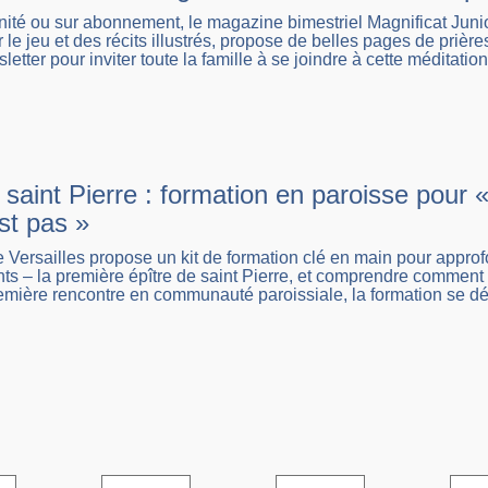
nité ou sur abonnement, le magazine bimestriel Magnificat Junio
r le jeu et des récits illustrés, propose de belles pages de priè
letter pour inviter toute la famille à se joindre à cette méditati
saint Pierre : formation en paroisse pour
est pas »
 Versailles propose un kit de formation clé en main pour approf
 – la première épître de saint Pierre, et comprendre comment «
mière rencontre en communauté paroissiale, la formation se déc