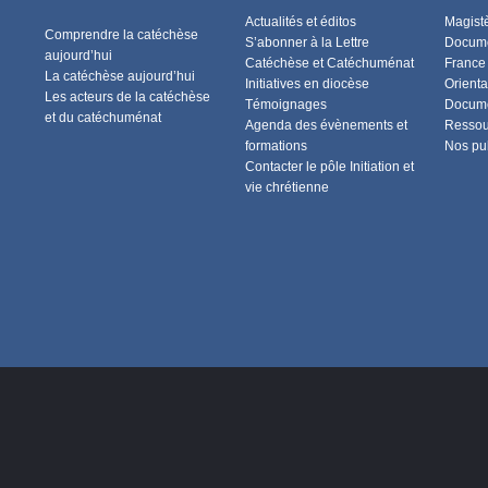
Actualités et éditos
Magist
Comprendre la catéchèse
S’abonner à la Lettre
Docume
aujourd’hui
Catéchèse et Catéchuménat
France
La catéchèse aujourd’hui
Initiatives en diocèse
Orienta
Les acteurs de la catéchèse
Témoignages
Docume
et du catéchuménat
Agenda des évènements et
Ressou
formations
Nos pu
Contacter le pôle Initiation et
vie chrétienne