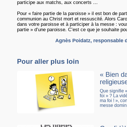
participe aux matchs, aux concerts …
Pour « faire partie de la paroisse » il est bon de par
communion au Christ mort et ressuscité. Alors Caroli
dans votre paroisse et à participer à la messe : vo
partie » d’une paroisse. C’est ce que je souhaite po
Agnès Poidatz, responsable d
Pour aller plus loin
« Bien da
religieus
Que signifie 
foi » ? La vi
ma foi ! », co
messe dominica