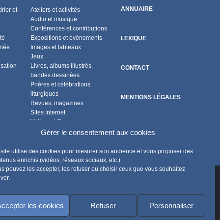
ANNUAIRE
rier et
Ateliers et activités
Audio et musique
Conférences et contributions
té
Expositions et évènements
LEXIQUE
nnée
Images et tableaux
Jeux
isation
Livres, albums illustrés,
CONTACT
bandes dessinées
Prières et célébrations
liturgiques
MENTIONS LÉGALES
Revues, magazines
Sites Internet
Vidéos et films
POLITIQUE DE COOKIES
Flux RSS
Gérer le consentement aux cookies
site utilise des cookies pour mesurer son audience et vous proposer des
tenus enrichis (vidéos, réseaux sociaux, etc.).
s pouvez les accepter, les refuser ou choisir ceux que vous souhaitez
iver.
ccepter les cookies
Refuser
Personnaliser