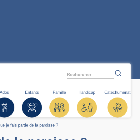
Rechercher
Ados
Enfants
Famille
Handicap
Catéchuménat
ue je fais partie de la paroisse ?