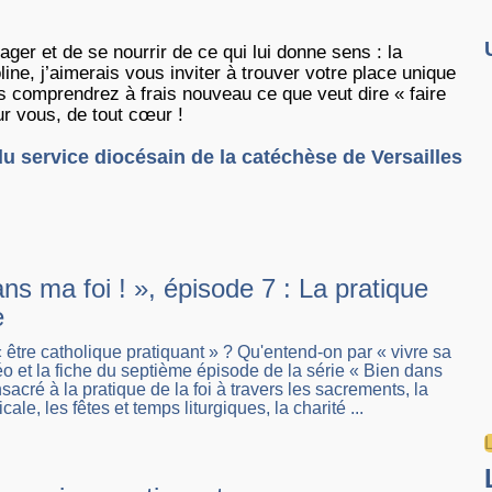
tager et de se nourrir de ce qui lui donne sens : la
ne, j’aimerais vous inviter à trouver votre place unique
us comprendrez à frais nouveau ce que veut dire « faire
ur vous, de tout cœur !
u service diocésain de la catéchèse de Versailles
ns ma foi ! », épisode 7 : La pratique
e
« être catholique pratiquant » ? Qu'entend-on par « vivre sa
déo et la fiche du septième épisode de la série « Bien dans
nsacré à la pratique de la foi à travers les sacrements, la
le, les fêtes et temps liturgiques, la charité ...