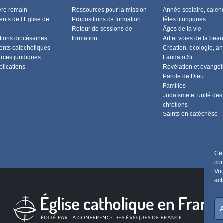
ère romain
Ressources pour la mission
Année scolaire, calend
nts de l’Eglise de
Propositions de formation
fêtes liturgiques
Retour de sessions de
Âges de la vie
tions diocésaines
formation
Art et voies de la beau
nts catéchétiques
Création, écologie, a
rces juridiques
Laudato Si’
blications
Révélation et évangél
Parole de Dieu
Familles
Judaïsme et unité des
chrétiens
Saints en catéchèse
Ce 
con
Vou
act
A