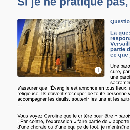
Si je ne pratique pas,
Questio
La ques
respons
Versaill
partie 
ce que 
Une paro
i
curé, par
une paroi
sacrament
s’assurer que l’Évangile est annoncé en tous lieux
religieuse. Ils doivent s’occuper de toute personne vi
accompagner les deuils, soutenir les uns et les autres
…
Vous voyez Caroline que le critère pour être « paroi
! Par contre, l’expression « faire partie de » apporte
d’une chorale ou d’une équipe de foot, je m’entraîne 