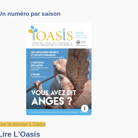
Un numéro par saison
i
Lire le dernier L'Oasis
Lire L'Oasis