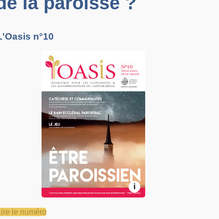
 de la paroisse ?
L'Oasis n°10
i
Lire le numéro