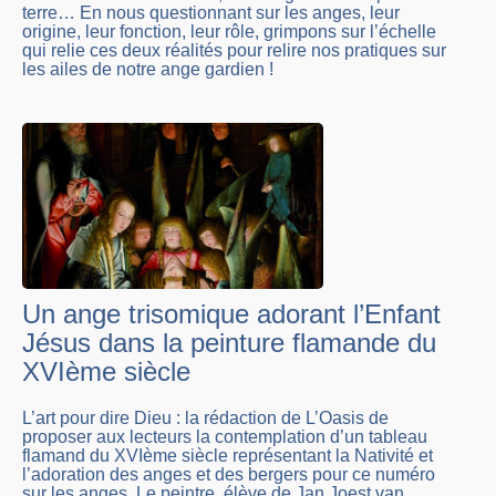
terre… En nous questionnant sur les anges, leur
origine, leur fonction, leur rôle, grimpons sur l’échelle
qui relie ces deux réalités pour relire nos pratiques sur
les ailes de notre ange gardien !
Un ange trisomique adorant l’Enfant
Jésus dans la peinture flamande du
XVIème siècle
L’art pour dire Dieu : la rédaction de L’Oasis de
proposer aux lecteurs la contemplation d’un tableau
flamand du XVIème siècle représentant la Nativité et
l’adoration des anges et des bergers pour ce numéro
sur les anges. Le peintre, élève de Jan Joest van