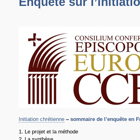
Enquête sur l’initiat
Initiation chrétienne
–
sommaire de l’enquête
en F
Le projet et la méthode
La synthèse