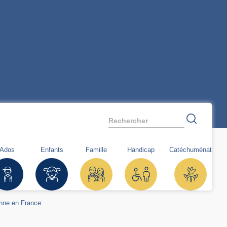
Rechercher
Ados
Enfants
Famille
Handicap
Catéchuménat
ienne en France