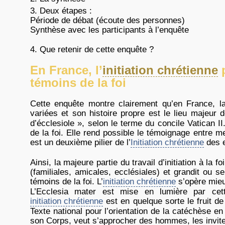
Deux étapes :
Période de débat (écoute des personnes)
Synthèse avec les participants à l’enquête
Que retenir de cette enquête ?
En France, l’
initiation chrétienne
p
témoins de la foi
Cette enquête montre clairement qu’en France, 
variées et son histoire propre est le lieu majeur d
d’écclesiole », selon le terme du concile Vatican II
de la foi. Elle rend possible le témoignage entre m
est un deuxième pilier de l’
Initiation chrétienne
des e
Ainsi, la majeure partie du travail d’initiation à la 
(familiales, amicales, ecclésiales) et grandit ou se
témoins de la foi. L’
initiation chrétienne
s’opère mieux
L’Ecclesia mater est mise en lumière par cet
initiation chrétienne
est en quelque sorte le fruit de 
Texte national pour l’orientation de la catéchèse en F
son Corps, veut s’approcher des hommes, les invite