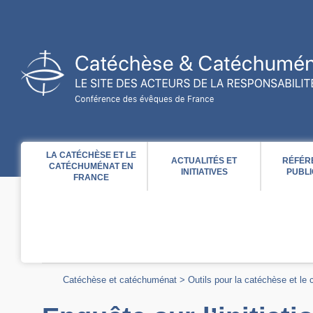
Acces direct au contenu
Acces direct à la recherche
Acces direct au menu
LA CATÉCHÈSE ET LE
ACTUALITÉS ET
RÉFÉR
CATÉCHUMÉNAT EN
INITIATIVES
PUBLI
FRANCE
Catéchèse et catéchuménat
>
Outils pour la catéchèse et le