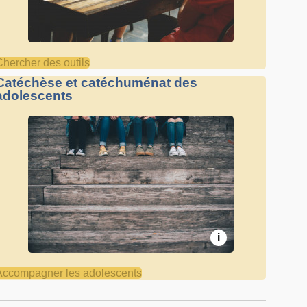
Chercher des outils
Catéchèse et catéchuménat des
adolescents
i
Accompagner les adolescents