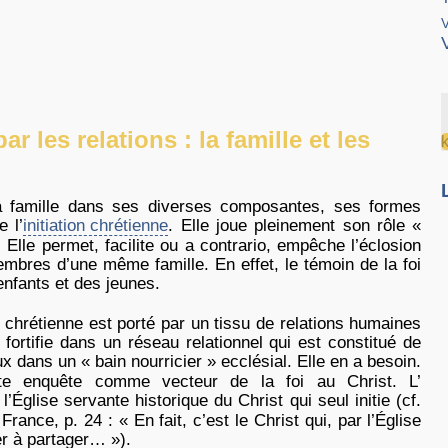
V
ar les relations : la famille et les
la famille dans ses diverses composantes, ses formes
e l’
initiation chrétienne
. Elle joue pleinement son rôle «
. Elle permet, facilite ou a contrario, empêche l’éclosion
embres d’une même famille. En effet, le témoin de la foi
nfants et des jeunes.
foi chrétienne est porté par un tissu de relations humaines
 fortifie dans un réseau relationnel qui est constitué de
 dans un « bain nourricier » ecclésial. Elle en a besoin.
te enquête comme vecteur de la foi au Christ. L’
l’Église servante historique du Christ qui seul initie (cf.
rance, p. 24 : « En fait, c’est le Christ qui, par l’Église
r à partager… »).