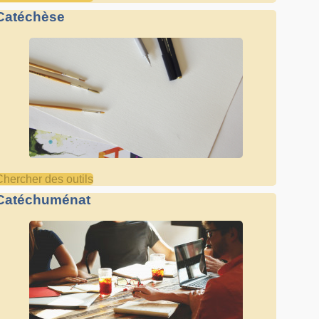
Catéchèse
Chercher des outils
Catéchuménat