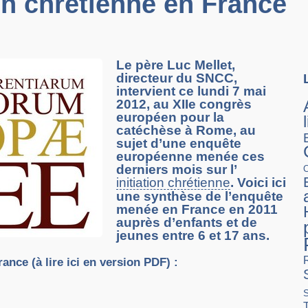
ion chrétienne en France
Le père Luc Mellet,
directeur du SNCC,
intervient ce lundi 7 mai
2012, au XIIe congrès
européen pour la
catéchèse à Rome, au
sujet d’une enquête
européenne menée ces
derniers mois sur l’
initiation chrétienne
. Voici ici
une synthèse de l’enquête
menée en France en 2011
auprès d’enfants et de
jeunes entre 6 et 17 ans.
rance
(à lire ici en version PDF) :