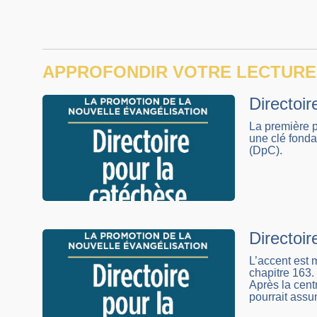
APPROFONDIR VOTRE LECTURE
Directoir
La première p
une clé fonda
(DpC).
Directoi
L’accent est
chapitre 163.
Après la cent
pourrait ass