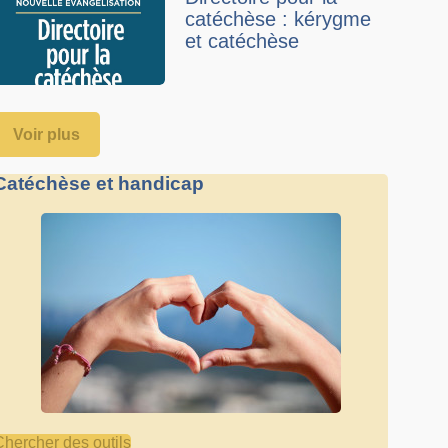
catéchèse : kérygme
et catéchèse
Voir plus
Catéchèse et handicap
Chercher des outils