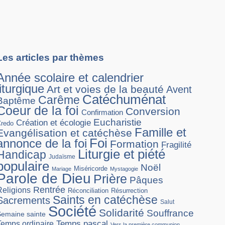
Les articles par thèmes
Année scolaire et calendrier
liturgique
Art et voies de la beauté
Avent
Catéchuménat
Carême
Baptême
Coeur de la foi
Conversion
Confirmation
Eucharistie
Création et écologie
Credo
Famille et
Evangélisation et catéchèse
Foi
annonce de la foi
Formation
Fragilité
Liturgie et piété
Handicap
Judaïsme
populaire
Noël
Miséricorde
Mariage
Mystagogie
Parole de Dieu
Prière
Pâques
Rentrée
Religions
Réconciliation
Résurrection
Saints en catéchèse
Sacrements
Salut
Société
Solidarité
Souffrance
Semaine sainte
Temps pascal
Temps ordinaire
Vers la première communion