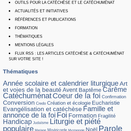
OUTILS POUR LA CATÉCHÈSE ET LE CATÉCHUMÉNAT
ACTUALITÉS ET INITIATIVES
RÉFÉRENCES ET PUBLICATIONS
FORMATION
THÉMATIQUES
MENTIONS LÉGALES
FLUX RSS : LES ARTICLES CATÉCHÈSE & CATÉCHUMÉNAT
SUR VOTRE SITE !
Thématiques
Année scolaire et calendrier liturgique
Art
Carême
et voies de la beauté
Avent
Baptême
Catéchuménat
Coeur de la foi
Confirmation
Conversion
Eucharistie
Création et écologie
Credo
Famille et
Evangélisation et catéchèse
Foi
annonce de la foi
Formation
Fragilité
Liturgie et piété
Handicap
Judaïsme
Parole
populaire
Noël
Miséricorde
Mariage
Mystagogie