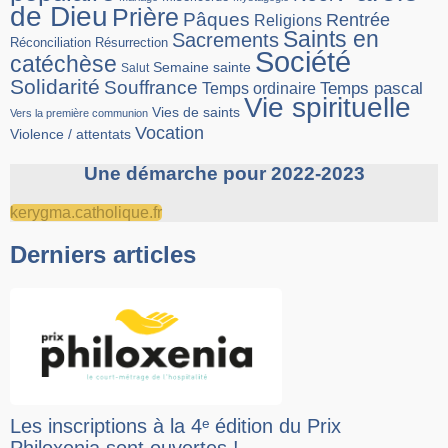
de Dieu
Prière
Pâques
Rentrée
Religions
Saints en
Sacrements
Réconciliation
Résurrection
Société
catéchèse
Semaine sainte
Salut
Solidarité
Souffrance
Temps pascal
Temps ordinaire
Vie spirituelle
Vies de saints
Vers la première communion
Vocation
Violence / attentats
Une démarche pour 2022-2023
kerygma.catholique.fr
Derniers articles
Les inscriptions à la 4ᵉ édition du Prix