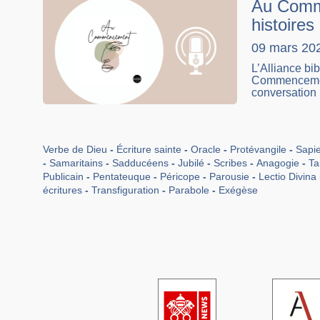
Au Comm
histoires
09 mars 20
L’Alliance bi
Commencement
conversation 
Verbe de Dieu
Écriture sainte
Oracle
Protévangile
Sapie
Samaritains
Sadducéens
Jubilé
Scribes
Anagogie
Ta
Publicain
Pentateuque
Péricope
Parousie
Lectio Divina 
écritures
Transfiguration
Parabole
Exégèse