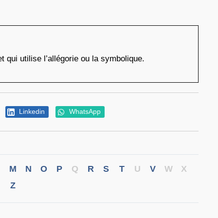
 qui utilise l’allégorie ou la symbolique.
Linkedin
WhatsApp
M
N
O
P
Q
R
S
T
U
V
W
X
Z