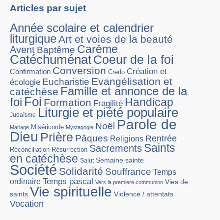
Articles par sujet
Année scolaire et calendrier
liturgique
Art et voies de la beauté
Carême
Avent
Baptême
Catéchuménat
Coeur de la foi
Conversion
Création et
Confirmation
Credo
Evangélisation et
Eucharistie
écologie
Famille et annonce de la
catéchèse
Foi
foi
Handicap
Formation
Fragilité
Liturgie et piété populaire
Judaïsme
Parole de
Noël
Miséricorde
Mariage
Mystagogie
Dieu
Prière
Pâques
Rentrée
Religions
Saints
Sacrements
Réconciliation
Résurrection
en catéchèse
Semaine sainte
Salut
Société
Solidarité
Souffrance
Temps
Temps pascal
ordinaire
Vies de
Vers la première communion
Vie spirituelle
Violence / attentats
saints
Vocation