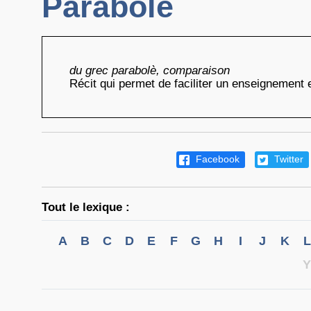
Parabole
du grec parabolè, comparaison
Récit qui permet de faciliter un enseignement et
Facebook
Twitter
Tout le lexique :
A
B
C
D
E
F
G
H
I
J
K
L
Y