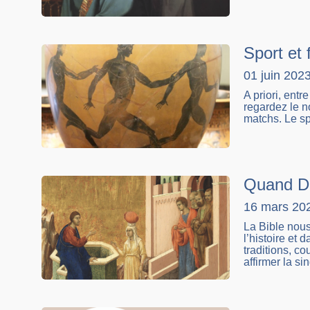
Sport et 
01 juin 202
A priori, entre
regardez le n
matchs. Le spo
Quand Di
16 mars 20
La Bible nous
l’histoire et
traditions, c
affirmer la si