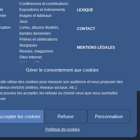
Conférences et contributions
té
Expositions et évènements
LEXIQUE
nnée
Images et tableaux
Jeux
isation
Livres, albums illustrés,
CONTACT
bandes dessinées
Prières et célébrations
liturgiques
MENTIONS LÉGALES
Revues, magazines
Sites Internet
Vidéos et films
POLITIQUE DE COOKIES
Flux RSS
Gérer le consentement aux cookies
site utilise des cookies pour mesurer son audience et vous proposer des
tenus enrichis (vidéos, réseaux sociaux, etc.).
s pouvez les accepter, les refuser ou choisir ceux que vous souhaitez
iver.
ccepter les cookies
Refuser
Personnaliser
Politique de cookies