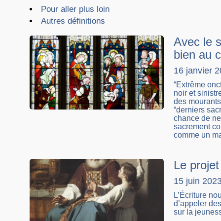
Pour aller plus loin
Autres définitions
Avec le 
bien au 
16 janvier 
“Extrême onct
noir et sinis
des mourants 
“derniers sac
chance de ne
sacrement co
comme un mau
Le projet
15 juin 202
L’Écriture no
d’appeler des
sur la jeuness