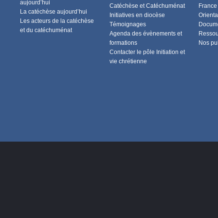
aujourd’hui
Catéchèse et Catéchuménat
France
La catéchèse aujourd’hui
Initiatives en diocèse
Orienta
Les acteurs de la catéchèse
Témoignages
Docume
et du catéchuménat
Agenda des évènements et
Ressou
formations
Nos pu
Contacter le pôle Initiation et
vie chrétienne