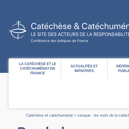
Acces direct au contenu
Acces direct à la recherche
Acces direct au menu
LA CATÉCHÈSE ET LE
ACTUALITÉS ET
RÉFÉR
CATÉCHUMÉNAT EN
INITIATIVES
PUBLI
FRANCE
Catéchèse et catéchuménat
>
Lexique : les mots de la caté