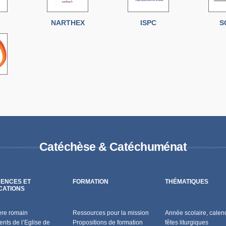
NARTHEX
ISPC
S
Catéchèse & Catéchuménat
ENCES ET
FORMATION
THÉMATIQUES
CATIONS
ère romain
Ressources pour la mission
Année scolaire, calend
nts de l’Eglise de
Propositions de formation
fêtes liturgiques