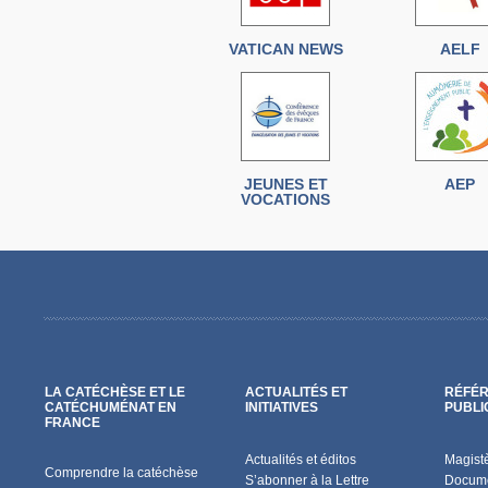
VATICAN NEWS
AELF
JEUNES ET
AEP
VOCATIONS
LA CATÉCHÈSE ET LE
ACTUALITÉS ET
RÉFÉR
CATÉCHUMÉNAT EN
INITIATIVES
PUBLI
FRANCE
Actualités et éditos
Magist
Comprendre la catéchèse
S’abonner à la Lettre
Docume