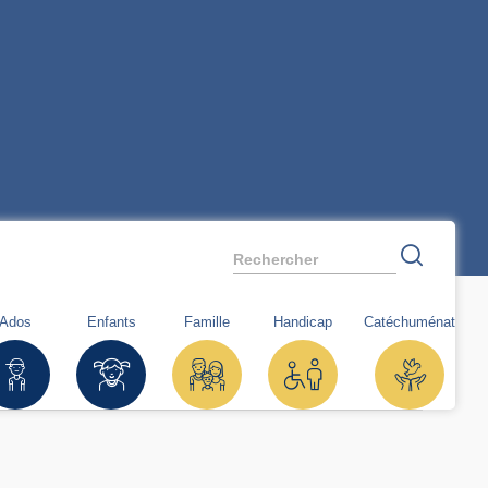
Rechercher
Ados
Enfants
Famille
Handicap
Catéchuménat