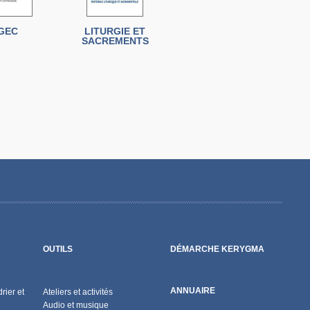
GEC
LITURGIE ET
SACREMENTS
OUTILS
DÉMARCHE KERYGMA
ANNUAIRE
rier et
Ateliers et activités
Audio et musique