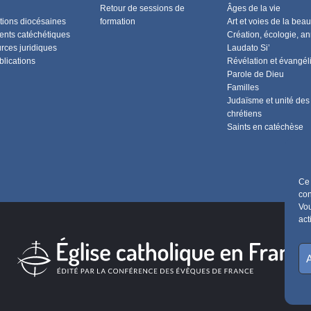
Retour de sessions de
Âges de la vie
tions diocésaines
formation
Art et voies de la beau
nts catéchétiques
Création, écologie, a
rces juridiques
Laudato Si’
blications
Révélation et évangél
Parole de Dieu
Familles
Judaïsme et unité des
chrétiens
Saints en catéchèse
Ce 
con
Vou
act
A