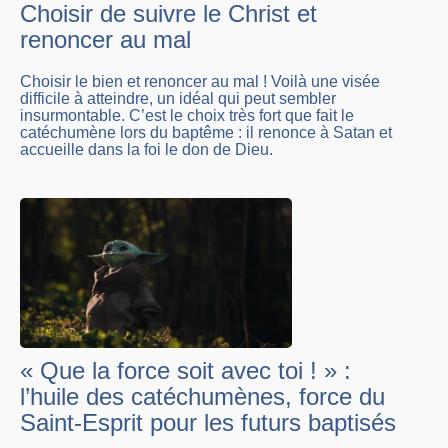
Choisir de suivre le Christ et
renoncer au mal
Choisir le bien et renoncer au mal ! Voilà une visée
difficile à atteindre, un idéal qui peut sembler
insurmontable. C’est le choix très fort que fait le
catéchumène lors du baptême : il renonce à Satan et
accueille dans la foi le don de Dieu.
« Que la force soit avec toi ! » :
l’huile des catéchumènes, force du
Saint-Esprit pour les futurs baptisés